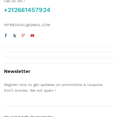
Call us 24/7
+212661457924
RIFMEDICAL@GMAIL.COM
Newsletter
Register now to get updates on promotions & coupons.
Don’t worries. We not spam !
We Using Safe Payment For