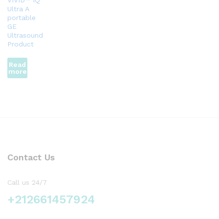
VIVID™ IQ
Ultra A
portable
GE
Ultrasound
Product
Read
more
Contact Us
Call us 24/7
+212661457924