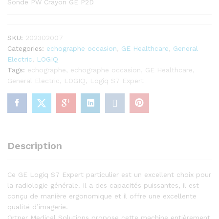
Sonde PW Crayon GE P2D
SKU:
202302007
Categories:
echographe occasion
,
GE Healthcare
,
General
Electric
,
LOGIQ
Tags:
echographe
,
echographe occasion
,
GE Healthcare
,
General Electric
,
LOGIQ
,
Logiq S7 Expert
Description
Ce GE Logiq S7 Expert particulier est un excellent choix pour
la radiologie générale. Il a des capacités puissantes, il est
conçu de manière ergonomique et il offre une excellente
qualité d’imagerie.
Ortner Medical Solutions propose cette machine entièrement