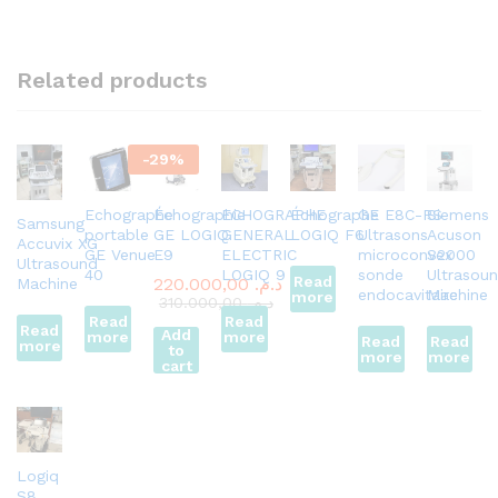
Related products
-
29
%
Echographe
Échographie
ECHOGRAPHE
Échographe
GE E8C-RS
Siemens
Samsung
portable
GE LOGIQ
GENERAL
LOGIQ F6
Ultrasons
Acuson
Accuvix XG
GE Venue
E9
ELECTRIC
microconvex
S2000
Ultrasound
40
LOGIQ 9
sonde
Ultrasou
Read
220.000,00
د.م.
Machine
endocavitaire
Machine
more
310.000,00
د.م.
Read
Read
Read
Add
more
more
Read
Read
more
to
more
more
cart
Logiq
S8