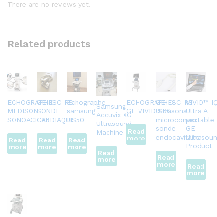
There are no reviews yet.
Related products
ECHOGRAPHE
GE 3SC-RS
Echographe
ECHOGRAPHE
GE E8C-RS
VIVID™ I
Samsung
MEDISON
SONDE
samsung
GE VIVID S60
Ultrasons
Ultra A
Accuvix XG
SONOACE X6
CARDIAQUE
HS50
microconvex
portable
Ultrasound
sonde
GE
Read
Machine
endocavitaire
Ultrasou
more
Read
Read
Read
Product
more
more
more
Read
Read
more
more
Read
more