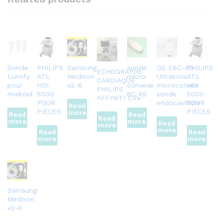
Sonde
PHILIPS
Samsung
sonde
GE E8C-RS
PHILIPS
ECHOGRAPHE
Lumify
ATL
Medison
micro
Ultrasons
ATL
CARDIAQUE
pour
HDI
v2-6
convexe
microconvex
HDI
PHILIPS
Android
5000
8C RS
sonde
5000
AFFINITI CVx
POUR
endocavitaire
POUR
Read
PIÈCES
PIÈCES
more
Read
Read
Read
more
more
Read
more
more
Read
Read
more
more
Samsung
Medison
v2-6