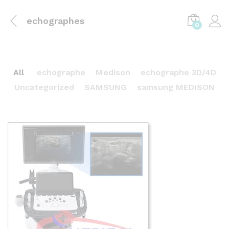
echographes
0
All
echographe
Medison
echographe 3D/4D
Uncategorized
SAMSUNG
samsung MEDISON