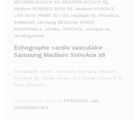
MEDISON ACCUVIX XG
, MEDISON ACCUVIX XQ
,
Medison SONOACE 8000 SE
, Medison SONOACE
LIVE 8000 PRIME 3D / 4D
, medison X8
, rifmedical
,
SAMSUNG
, samsung MEDISON
, SONDE
ABDOMINALE
, sondes
, SONOACE
, sonoace x8
,
Uncategorized
Echographe cardio vasculaire
Samsung Medison SonoAce x8
Echographe cardio vasculaire Samsung Medison
SonoAce x8 Sonde cardio p4-2 Sonde linéaire l5-12
Sony Ultrasons…
septembre 24, 2022
by
RIFMEDICAL sarl
00212661457924