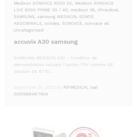
Medison SONOACE 8000 SE
, Medison SONOACE
LIVE 8000 PRIME 3D / 4D
, medison X8
, rifmedical
,
SAMSUNG
, samsung MEDISON
, SONDE
ABDOMINALE
, sondes
, SONOACE
, sonoace x8
,
Uncategorized
accuvix A30 samsung
SAMSUNG MEDISON A30 – Condition de
démonstration incluant l’option FRV comme GE
Voluson E8 BT13.…
septembre 24, 2022
by
RIFMEDICAL sarl
00212661457924