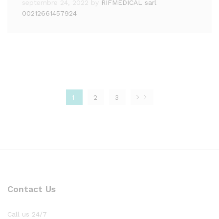
septembre 24, 2022
by
RIFMEDICAL sarl
00212661457924
1
2
3
Contact Us
Call us 24/7