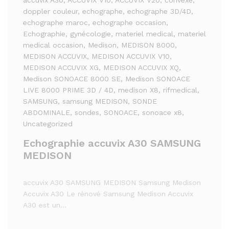
accuvix A30
, ACCUVIX V10
, ACCUVIX V20
, convexe
,
doppler couleur
, echographe
, echographe 3D/4D
,
echographe maroc
, echographe occasion
,
Echographie
, gynécologie
, materiel medical
, materiel
medical occasion
, Medison
, MEDISON 8000
,
MEDISON ACCUVIX
, MEDISON ACCUVIX V10
,
MEDISON ACCUVIX XG
, MEDISON ACCUVIX XQ
,
Medison SONOACE 8000 SE
, Medison SONOACE
LIVE 8000 PRIME 3D / 4D
, medison X8
, rifmedical
,
SAMSUNG
, samsung MEDISON
, SONDE
ABDOMINALE
, sondes
, SONOACE
, sonoace x8
,
Uncategorized
Echographie accuvix A30 SAMSUNG
MEDISON
accuvix A30 SAMSUNG MEDISON Samsung Medison
Accuvix A30 Le rénové Samsung Medison Accuvix
A30 est un…