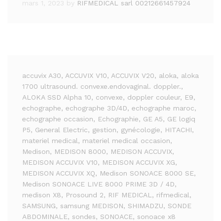
mars 1, 2023
by
RIFMEDICAL sarl 00212661457924
accuvix A30
, ACCUVIX V10
, ACCUVIX V20
, aloka
, aloka
1700 ultrasound. convexe.endovaginal. doppler.
,
ALOKA SSD Alpha 10
, convexe
, doppler couleur
, E9
,
echographe
, echographe 3D/4D
, echographe maroc
,
echographe occasion
, Echographie
, GE A5
, GE logiq
P5
, General Electric
, gestion
, gynécologie
, HITACHI
,
materiel medical
, materiel medical occasion
,
Medison
, MEDISON 8000
, MEDISON ACCUVIX
,
MEDISON ACCUVIX V10
, MEDISON ACCUVIX XG
,
MEDISON ACCUVIX XQ
, Medison SONOACE 8000 SE
,
Medison SONOACE LIVE 8000 PRIME 3D / 4D
,
medison X8
, Prosound 2
, RIF MEDICAL
, rifmedical
,
SAMSUNG
, samsung MEDISON
, SHIMADZU
, SONDE
ABDOMINALE
, sondes
, SONOACE
, sonoace x8