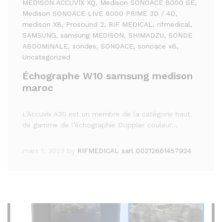
MEDISON ACCUVIX XQ
, Medison SONOACE 8000 SE
,
Medison SONOACE LIVE 8000 PRIME 3D / 4D
,
medison X8
, Prosound 2
, RIF MEDICAL
, rifmedical
,
SAMSUNG
, samsung MEDISON
, SHIMADZU
, SONDE
ABDOMINALE
, sondes
, SONOACE
, sonoace x8
,
Uncategorized
Échographe W10 samsung medison
maroc
L’Accuvix A30 est un membre de la catégorie haut
de gamme de l’échographie Doppler couleur…
mars 1, 2023
by
RIFMEDICAL sarl 00212661457924