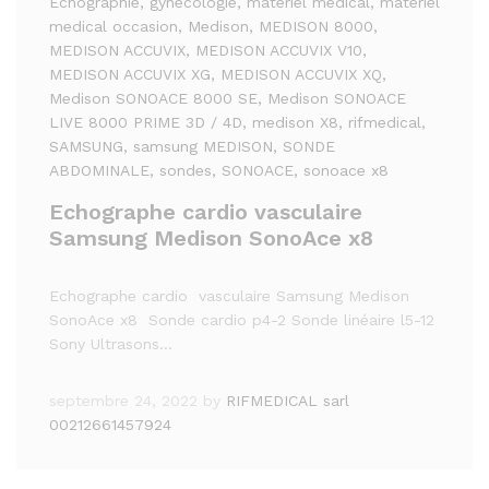
Echographie
, gynécologie
, materiel medical
, materiel
medical occasion
, Medison
, MEDISON 8000
,
MEDISON ACCUVIX
, MEDISON ACCUVIX V10
,
MEDISON ACCUVIX XG
, MEDISON ACCUVIX XQ
,
Medison SONOACE 8000 SE
, Medison SONOACE
LIVE 8000 PRIME 3D / 4D
, medison X8
, rifmedical
,
SAMSUNG
, samsung MEDISON
, SONDE
ABDOMINALE
, sondes
, SONOACE
, sonoace x8
Echographe cardio vasculaire
Samsung Medison SonoAce x8
Echographe cardio vasculaire Samsung Medison
SonoAce x8 Sonde cardio p4-2 Sonde linéaire l5-12
Sony Ultrasons…
septembre 24, 2022
by
RIFMEDICAL sarl
00212661457924