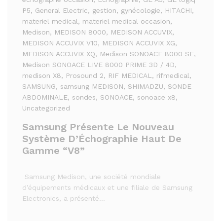
P5
, General Electric
, gestion
, gynécologie
, HITACHI
,
materiel medical
, materiel medical occasion
,
Medison
, MEDISON 8000
, MEDISON ACCUVIX
,
MEDISON ACCUVIX V10
, MEDISON ACCUVIX XG
,
MEDISON ACCUVIX XQ
, Medison SONOACE 8000 SE
,
Medison SONOACE LIVE 8000 PRIME 3D / 4D
,
medison X8
, Prosound 2
, RIF MEDICAL
, rifmedical
,
SAMSUNG
, samsung MEDISON
, SHIMADZU
, SONDE
ABDOMINALE
, sondes
, SONOACE
, sonoace x8
,
Uncategorized
Samsung Présente Le Nouveau
Système D’Échographie Haut De
Gamme “V8”
Samsung Medison, une société mondiale
d’équipements médicaux et une filiale de Samsung
Electronics, a présenté…