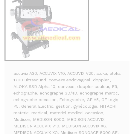
accuvix A30
, ACCUVIX V10
, ACCUVIX V20
, aloka
, aloka
1700 ultrasound. convexe.endovaginal. doppler.
,
ALOKA SSD Alpha 10
, convexe
, doppler couleur
, E9
,
echographe
, echographe 3D/4D
, echographe maroc
,
echographe occasion
, Echographie
, GE A5
, GE logiq
P5
, General Electric
, gestion
, gynécologie
, HITACHI
,
materiel medical
, materiel medical occasion
,
Medison
, MEDISON 8000
, MEDISON ACCUVIX
,
MEDISON ACCUVIX V10
, MEDISON ACCUVIX XG
,
MEDISON ACCUVIX XQ
, Medison SONOACE 8000 SE
,