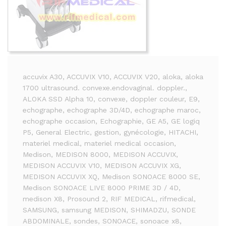
accuvix A30
, ACCUVIX V10
, ACCUVIX V20
, aloka
, aloka
1700 ultrasound. convexe.endovaginal. doppler.
,
ALOKA SSD Alpha 10
, convexe
, doppler couleur
, E9
,
echographe
, echographe 3D/4D
, echographe maroc
,
echographe occasion
, Echographie
, GE A5
, GE logiq
P5
, General Electric
, gestion
, gynécologie
, HITACHI
,
materiel medical
, materiel medical occasion
,
Medison
, MEDISON 8000
, MEDISON ACCUVIX
,
MEDISON ACCUVIX V10
, MEDISON ACCUVIX XG
,
MEDISON ACCUVIX XQ
, Medison SONOACE 8000 SE
,
Medison SONOACE LIVE 8000 PRIME 3D / 4D
,
medison X8
, Prosound 2
, RIF MEDICAL
, rifmedical
,
SAMSUNG
, samsung MEDISON
, SHIMADZU
, SONDE
ABDOMINALE
, sondes
, SONOACE
, sonoace x8
,