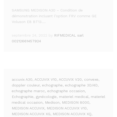
SAMSUNG MEDISON A30 – Condition de
démonstration incluant l’option FRV comme GE
Voluson E8 BT13.…
septembre 24, 2022
by
RIFMEDICAL sarl
00212661457924
accuvix A30
, ACCUVIX V10
, ACCUVIX V20
, convexe
,
doppler couleur
, echographe
, echographe 3D/4D
,
echographe maroc
, echographe occasion
,
Echographie
, gynécologie
, materiel medical
, materiel
medical occasion
, Medison
, MEDISON 8000
,
MEDISON ACCUVIX
, MEDISON ACCUVIX V10
,
MEDISON ACCUVIX XG
, MEDISON ACCUVIX XQ
,