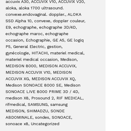
accuvix A30
, ACCUVIX V10
, ACCUVIX V20
,
aloka
, aloka 1700 ultrasound.
convexe.endovaginal. doppler.
, ALOKA
SSD Alpha 10
, convexe
, doppler couleur
,
E9
, echographe
, echographe 3D/4D
,
echographe maroc
, echographe
occasion
, Echographie
, GE A5
, GE logiq
P5
, General Electric
, gestion
,
gynécologie
, HITACHI
, materiel medical
,
materiel medical occasion
, Medison
,
MEDISON 8000
, MEDISON ACCUVIX
,
MEDISON ACCUVIX V10
, MEDISON
ACCUVIX XG
, MEDISON ACCUVIX XQ
,
Medison SONOACE 8000 SE
, Medison
SONOACE LIVE 8000 PRIME 3D / 4D
,
medison X8
, Prosound 2
, RIF MEDICAL
,
rifmedical
, SAMSUNG
, samsung
MEDISON
, SHIMADZU
, SONDE
ABDOMINALE
, sondes
, SONOACE
,
sonoace x8
, Uncategorized