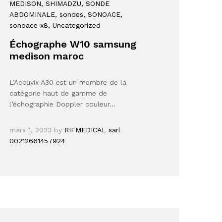
MEDISON
, SHIMADZU
, SONDE
ABDOMINALE
, sondes
, SONOACE
,
sonoace x8
, Uncategorized
Échographe W10 samsung
medison maroc
L’Accuvix A30 est un membre de la
catégorie haut de gamme de
l’échographie Doppler couleur…
mars 1, 2023
by
RIFMEDICAL sarl
00212661457924