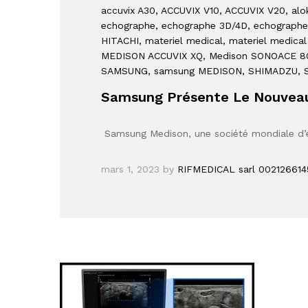
accuvix A30
, ACCUVIX V10
, ACCUVIX V20
, alo
echographe
, echographe 3D/4D
, echograph
HITACHI
, materiel medical
, materiel medica
MEDISON ACCUVIX XQ
, Medison SONOACE 8
SAMSUNG
, samsung MEDISON
, SHIMADZU
,
Samsung Présente Le Nouvea
Samsung Medison, une société mondiale d’é
mars 1, 2023
by
RIFMEDICAL sarl 00212661