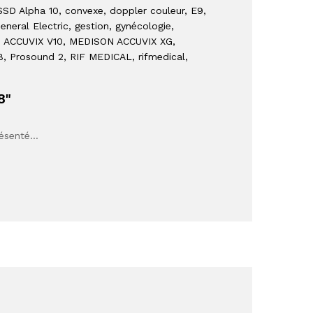
SSD Alpha 10
, convexe
, doppler couleur
, E9
,
General Electric
, gestion
, gynécologie
,
 ACCUVIX V10
, MEDISON ACCUVIX XG
,
8
, Prosound 2
, RIF MEDICAL
, rifmedical
,
8"
résenté…