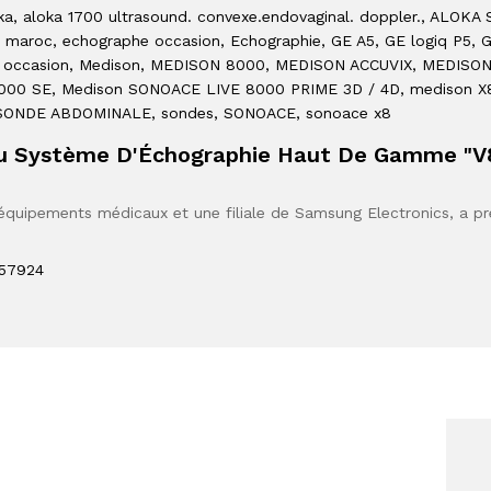
ka
, aloka 1700 ultrasound. convexe.endovaginal. doppler.
, ALOKA 
e maroc
, echographe occasion
, Echographie
, GE A5
, GE logiq P5
, 
l occasion
, Medison
, MEDISON 8000
, MEDISON ACCUVIX
, MEDISON
000 SE
, Medison SONOACE LIVE 8000 PRIME 3D / 4D
, medison X
 SONDE ABDOMINALE
, sondes
, SONOACE
, sonoace x8
u Système D'Échographie Haut De Gamme "V
quipements médicaux et une filiale de Samsung Electronics, a p
457924