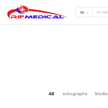
All
All
echographe
Medis