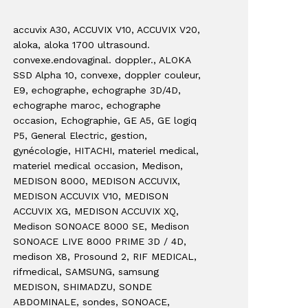
accuvix A30
, ACCUVIX V10
, ACCUVIX V20
,
aloka
, aloka 1700 ultrasound.
convexe.endovaginal. doppler.
, ALOKA
SSD Alpha 10
, convexe
, doppler couleur
,
E9
, echographe
, echographe 3D/4D
,
echographe maroc
, echographe
occasion
, Echographie
, GE A5
, GE logiq
P5
, General Electric
, gestion
,
gynécologie
, HITACHI
, materiel medical
,
materiel medical occasion
, Medison
,
MEDISON 8000
, MEDISON ACCUVIX
,
MEDISON ACCUVIX V10
, MEDISON
ACCUVIX XG
, MEDISON ACCUVIX XQ
,
Medison SONOACE 8000 SE
, Medison
SONOACE LIVE 8000 PRIME 3D / 4D
,
medison X8
, Prosound 2
, RIF MEDICAL
,
rifmedical
, SAMSUNG
, samsung
MEDISON
, SHIMADZU
, SONDE
ABDOMINALE
, sondes
, SONOACE
,