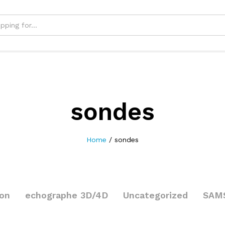
sondes
Home
/
sondes
on
echographe 3D/4D
Uncategorized
SAM