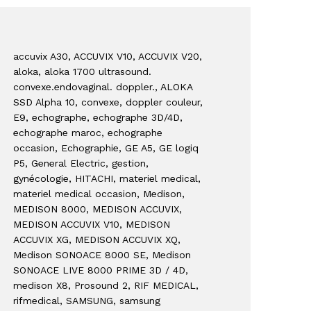
accuvix A30
, ACCUVIX V10
, ACCUVIX V20
,
aloka
, aloka 1700 ultrasound.
convexe.endovaginal. doppler.
, ALOKA
SSD Alpha 10
, convexe
, doppler couleur
,
E9
, echographe
, echographe 3D/4D
,
echographe maroc
, echographe
occasion
, Echographie
, GE A5
, GE logiq
P5
, General Electric
, gestion
,
gynécologie
, HITACHI
, materiel medical
,
materiel medical occasion
, Medison
,
MEDISON 8000
, MEDISON ACCUVIX
,
MEDISON ACCUVIX V10
, MEDISON
ACCUVIX XG
, MEDISON ACCUVIX XQ
,
Medison SONOACE 8000 SE
, Medison
SONOACE LIVE 8000 PRIME 3D / 4D
,
medison X8
, Prosound 2
, RIF MEDICAL
,
rifmedical
, SAMSUNG
, samsung