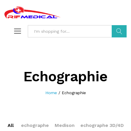
Search
Echographie
Home
/
Echographie
All
echographe
Medison
echographe 3D/4D