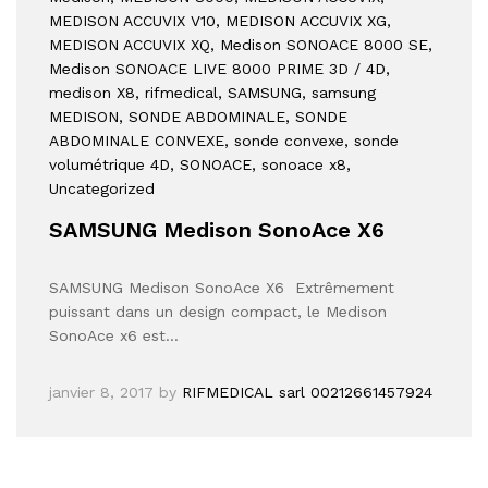
MEDISON ACCUVIX V10
, MEDISON ACCUVIX XG
,
MEDISON ACCUVIX XQ
, Medison SONOACE 8000 SE
,
Medison SONOACE LIVE 8000 PRIME 3D / 4D
,
medison X8
, rifmedical
, SAMSUNG
, samsung
MEDISON
, SONDE ABDOMINALE
, SONDE
ABDOMINALE CONVEXE
, sonde convexe
, sonde
volumétrique 4D
, SONOACE
, sonoace x8
,
Uncategorized
SAMSUNG Medison SonoAce X6
SAMSUNG Medison SonoAce X6 Extrêmement
puissant dans un design compact, le Medison
SonoAce x6 est…
janvier 8, 2017
by
RIFMEDICAL sarl 00212661457924