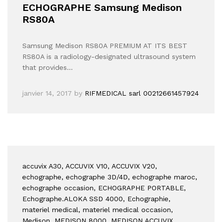
ECHOGRAPHE Samsung Medison
RS80A
Samsung Medison RS80A PREMIUM AT ITS BEST
RS80A is a radiology-designated ultrasound system
that provides…
janvier 14, 2017
by
RIFMEDICAL sarl 00212661457924
accuvix A30
, ACCUVIX V10
, ACCUVIX V20
,
echographe
, echographe 3D/4D
, echographe maroc
,
echographe occasion
, ECHOGRAPHE PORTABLE
,
Echographe.ALOKA SSD 4000
, Echographie
,
materiel medical
, materiel medical occasion
,
Medison
, MEDISON 8000
, MEDISON ACCUVIX
,