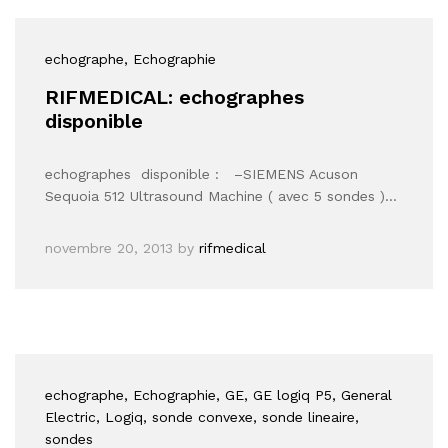
echographe
, Echographie
RIFMEDICAL: echographes
disponible
echographes disponible : –SIEMENS Acuson
Sequoia 512 Ultrasound Machine ( avec 5 sondes )…
novembre 20, 2013
by
rifmedical
echographe
, Echographie
, GE
, GE logiq P5
, General
Electric
, Logiq
, sonde convexe
, sonde lineaire
,
sondes