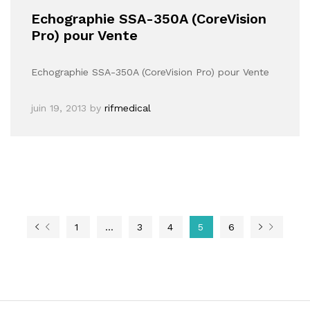
Echographie SSA-350A (CoreVision
Pro) pour Vente
Echographie SSA-350A (CoreVision Pro) pour Vente
juin 19, 2013
by
rifmedical
1
…
3
4
5
6