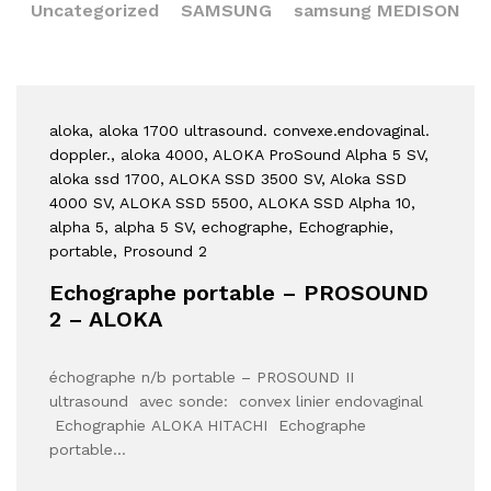
Uncategorized
SAMSUNG
samsung MEDISON
aloka
, aloka 1700 ultrasound. convexe.endovaginal.
doppler.
, aloka 4000
, ALOKA ProSound Alpha 5 SV
,
aloka ssd 1700
, ALOKA SSD 3500 SV
, Aloka SSD
4000 SV
, ALOKA SSD 5500
, ALOKA SSD Alpha 10
,
alpha 5
, alpha 5 SV
, echographe
, Echographie
,
portable
, Prosound 2
Echographe portable – PROSOUND
2 – ALOKA
échographe n/b portable – PROSOUND II
ultrasound avec sonde: convex linier endovaginal
Echographie ALOKA HITACHI Echographe
portable…