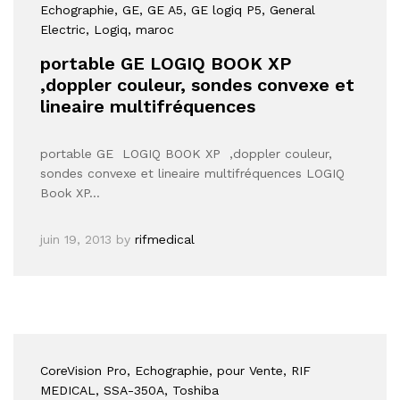
Echographie
, GE
, GE A5
, GE logiq P5
, General
Electric
, Logiq
, maroc
portable GE LOGIQ BOOK XP
,doppler couleur, sondes convexe et
lineaire multifréquences
portable GE LOGIQ BOOK XP ,doppler couleur,
sondes convexe et lineaire multifréquences LOGIQ
Book XP…
juin 19, 2013
by
rifmedical
CoreVision Pro
, Echographie
, pour Vente
, RIF
MEDICAL
, SSA-350A
, Toshiba