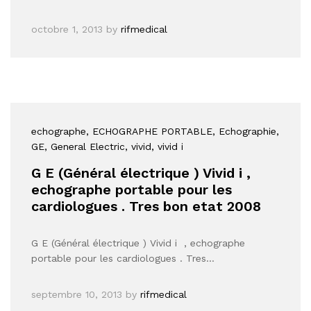
octobre 1, 2013
by
rifmedical
echographe
, ECHOGRAPHE PORTABLE
, Echographie
,
GE
, General Electric
, vivid
, vivid i
G E (Général électrique ) Vivid i ,
echographe portable pour les
cardiologues . Tres bon etat 2008
G E (Général électrique ) Vivid i , echographe
portable pour les cardiologues . Tres…
septembre 10, 2013
by
rifmedical