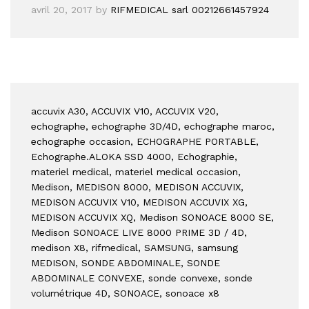
avril 20, 2017
by
RIFMEDICAL sarl 00212661457924
accuvix A30
, ACCUVIX V10
, ACCUVIX V20
,
echographe
, echographe 3D/4D
, echographe maroc
,
echographe occasion
, ECHOGRAPHE PORTABLE
,
Echographe.ALOKA SSD 4000
, Echographie
,
materiel medical
, materiel medical occasion
,
Medison
, MEDISON 8000
, MEDISON ACCUVIX
,
MEDISON ACCUVIX V10
, MEDISON ACCUVIX XG
,
MEDISON ACCUVIX XQ
, Medison SONOACE 8000 SE
,
Medison SONOACE LIVE 8000 PRIME 3D / 4D
,
medison X8
, rifmedical
, SAMSUNG
, samsung
MEDISON
, SONDE ABDOMINALE
, SONDE
ABDOMINALE CONVEXE
, sonde convexe
, sonde
volumétrique 4D
, SONOACE
, sonoace x8