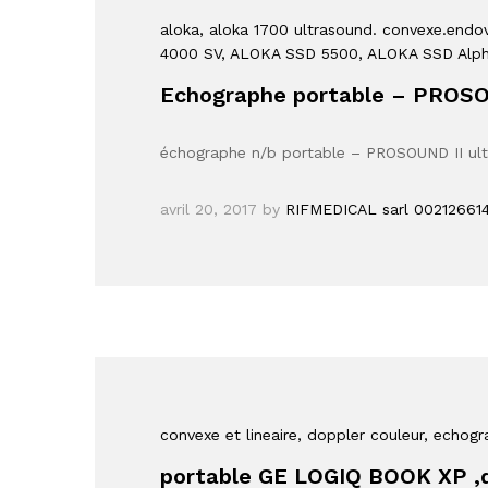
aloka
, aloka 1700 ultrasound. convexe.endov
4000 SV
, ALOKA SSD 5500
, ALOKA SSD Alph
Echographe portable – PROS
échographe n/b portable – PROSOUND II ul
avril 20, 2017
by
RIFMEDICAL sarl 00212661
convexe et lineaire
, doppler couleur
, echogr
portable GE LOGIQ BOOK XP ,do