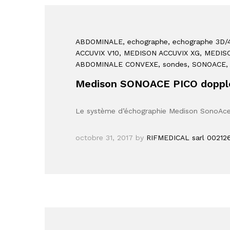
ABDOMINALE
, echographe
, echographe 3D/
ACCUVIX V10
, MEDISON ACCUVIX XG
, MEDIS
ABDOMINALE CONVEXE
, sondes
, SONOACE
,
Medison SONOACE PICO dopple
Le système d’échographie Medison SonoAce 
octobre 31, 2017
by
RIFMEDICAL sarl 00212