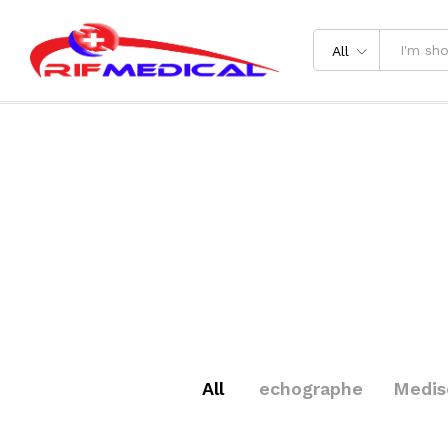
All
All
echographe
Medis