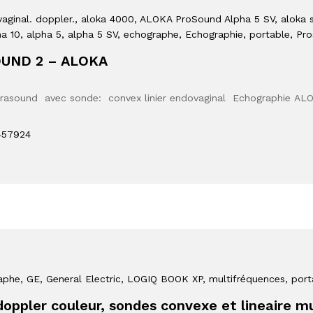
aginal. doppler.
, aloka 4000
, ALOKA ProSound Alpha 5 SV
, aloka 
a 10
, alpha 5
, alpha 5 SV
, echographe
, Echographie
, portable
, Pr
OUND 2 – ALOKA
trasound avec sonde: convex linier endovaginal Echographie A
457924
aphe
, GE
, General Electric
, LOGIQ BOOK XP
, multifréquences
, por
ppler couleur, sondes convexe et lineaire m