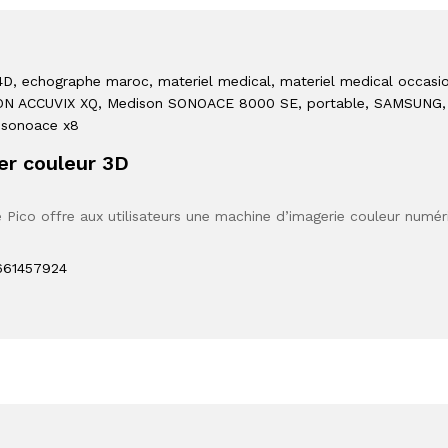
4D
, echographe maroc
, materiel medical
, materiel medical occasi
ON ACCUVIX XQ
, Medison SONOACE 8000 SE
, portable
, SAMSUNG
 sonoace x8
r couleur 3D
Pico offre aux utilisateurs une machine d’imagerie couleur numé
661457924