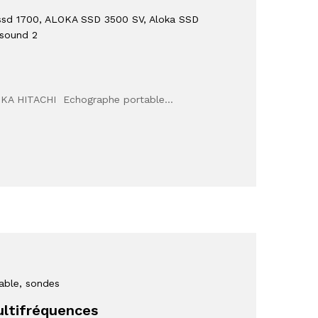
ssd 1700
, ALOKA SSD 3500 SV
, Aloka SSD
osound 2
LOKA HITACHI Echographe portable…
table
, sondes
ultifréquences