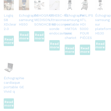
Logiq
Echographe
ECHOGRAPHE
GE E8C-RS
Échographe
PHILIPS
Échograp
S8
samsung
MEDISON
Ultrasons
samsung
ATL
samsung
XDclear
HS50
SONOACE X6
microconvex
portable
HDI
sur
2.0
sonde
HM70A
5000
platefor
endocavitaire
avec
POUR
HS30
Read
Read
chariot
PIÈCES
more
more
Read
more
Read
Read
more
more
Read
Read
more
more
Échographie
cardiaque
portable GE
Vivid q
Read
more