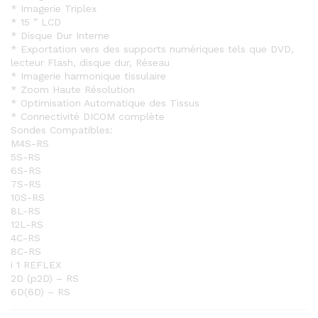
* Imagerie Triplex
* 15 ” LCD
* Disque Dur Interne
* Exportation vers des supports numériques tels que DVD,
lecteur Flash, disque dur, Réseau
* Imagerie harmonique tissulaire
* Zoom Haute Résolution
* Optimisation Automatique des Tissus
* Connectivité DICOM complète
Sondes Compatibles:
M4S-RS
5S-RS
6S-RS
7S-RS
10S-RS
8L-RS
12L-RS
4C-RS
8C-RS
i 1 REFLEX
2D (p2D) – RS
6D(6D) – RS