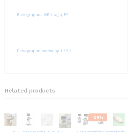
Echographes GE Logiq P5
Echographe samsung HS50
Related products
-
29
%
GE 3SC-RS
Échographe
GE E8C-RS
Echographe
Échographie
sonde