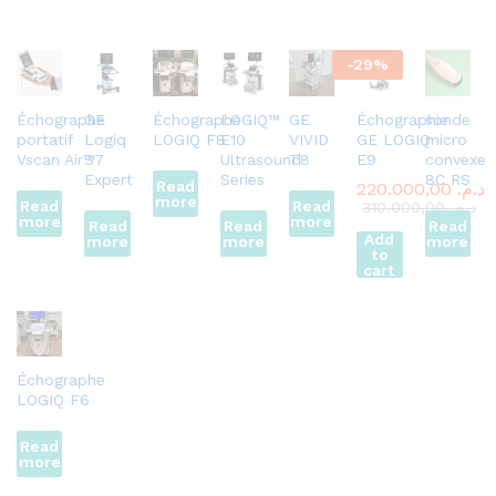
-
29
%
Échographe
GE
Échographe
LOGIQ™
GE
Échographie
sonde
portatif
Logiq
LOGIQ F8
E10
VIVID
GE LOGIQ
micro
Vscan Air™
S7
Ultrasound
T8
E9
convexe
Expert
Series
8C RS
Read
220.000,00
د.م.
more
Read
Read
310.000,00
د.م.
more
more
Read
Read
Read
Add
more
more
more
to
cart
Échographe
LOGIQ F6
Read
more