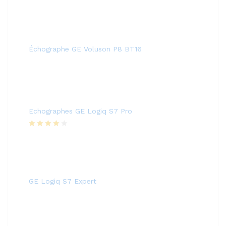
Échographe GE Voluson P8 BT16
Echographes GE Logiq S7 Pro
Rated
4.00
out
of 5
GE Logiq S7 Expert