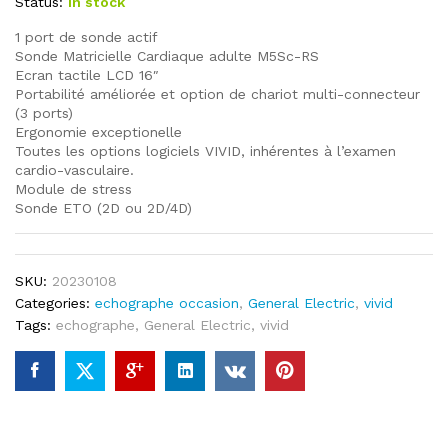
Status:
In stock
1 port de sonde actif
Sonde Matricielle Cardiaque adulte M5Sc-RS
Ecran tactile LCD 16″
Portabilité améliorée et option de chariot multi-connecteur
(3 ports)
Ergonomie exceptionelle
Toutes les options logiciels VIVID, inhérentes à l’examen
cardio-vasculaire.
Module de stress
Sonde ETO (2D ou 2D/4D)
SKU:
20230108
Categories:
echographe occasion
,
General Electric
,
vivid
Tags:
echographe
,
General Electric
,
vivid