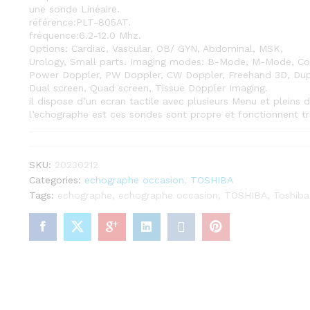
une sonde Linéaire.
référence:PLT-805AT.
fréquence:6.2-12.0 Mhz.
Options: Cardiac, Vascular, OB/ GYN, Abdominal, MSK,
Urology, Small parts. Imaging modes: B-Mode, M-Mode, Col
Power Doppler, PW Doppler, CW Doppler, Freehand 3D, Dupl
Dual screen, Quad screen, Tissue Doppler Imaging.
il dispose d’un ecran tactile avec plusieurs Menu et pleins d
l’echographe est ces sondes sont propre et fonctionnent tr
SKU:
20230212
Categories:
echographe occasion
,
TOSHIBA
Tags:
echographe
,
echographe occasion
,
TOSHIBA
,
Toshiba