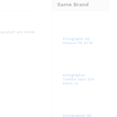
Same Brand
n ajoutant une sonde
Échographe GE
Voluson P8 BT16
echographes
Toshiba Xario SSA
660A LG
Echographes GE