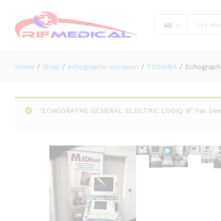
Echographe Toshiba Aplio XV
Description
Reviews (0)
All
Home
/
Shop
/
echographe occasion
/
TOSHIBA
/
Echographe
“ECHOGRAPHE GENERAL ELECTRIC LOGIQ 9” has been 