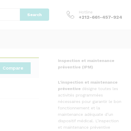
Add to cart
Hotline
Search
+212-661-457-924
Inspection et maintenance
préventive (IPM)
Compare
L’inspection
et
maintenance
préventive
désigne toutes les
activités programmées
nécessaires pour garantir le bon
fonctionnement et la
maintenance adéquate d’un
dispositif médical. L’inspection
et maintenance préventive