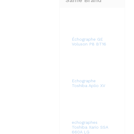
Same Brand
Échographe GE
Voluson P8 BT16
Echographe
Toshiba Aplio XV
echographes
Toshiba Xario SSA
660A LG