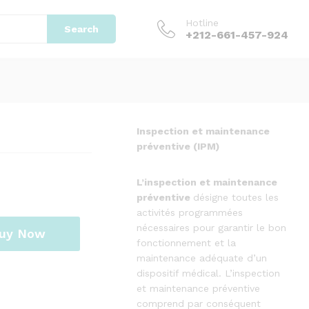
22.000.000,00
د.م.
Add to cart
31.000.000,00
د.م.
Hotline
Search
+212-661-457-924
Inspection et maintenance
préventive (IPM)
L’inspection
et
maintenance
préventive
désigne toutes les
activités programmées
nécessaires pour garantir le bon
uy Now
fonctionnement et la
maintenance adéquate d’un
dispositif médical. L’inspection
et maintenance préventive
comprend par conséquent