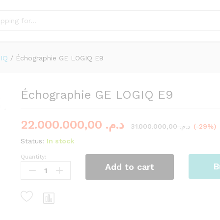
IQ
/
Échographie GE LOGIQ E9
Échographie GE LOGIQ E9
22.000.000,00
د.م.
31.000.000,00
د.م.
(-29%)
Status:
In stock
Quantity:
Échographie
B
Add to cart
GE
LOGIQ
E9
quantity