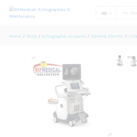
Échographie GE LOGIQ E9
Description
Reviews (0)
All
Home
/
Shop
/
echographe occasion
/
General Electric
/
LOG