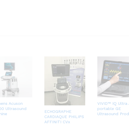
mens Acuson
VIVID™ IQ Ultra 
00 Ultrasound
portable GE
ECHOGRAPHE
hine
Ultrasound Prod
CARDIAQUE PHILIPS
AFFINITI CVx