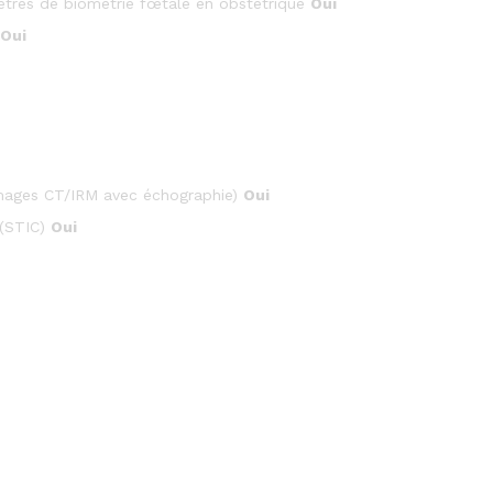
tres de biométrie fœtale en obstétrique
Oui
Oui
’images CT/IRM avec échographie)
Oui
 (STIC)
Oui