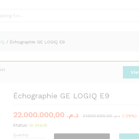
IQ
/
Échographie GE LOGIQ E9
ist
Vie
Échographie GE LOGIQ E9
22.000.000,00
د.م.
31.000.000,00
د.م.
(-29%)
Status:
In stock
Quantity:
Échographie