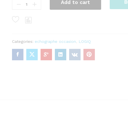
B
Add to cart
GE
LOGIQ
E9
quantity
Categories:
echographe occasion
,
LOGIQ