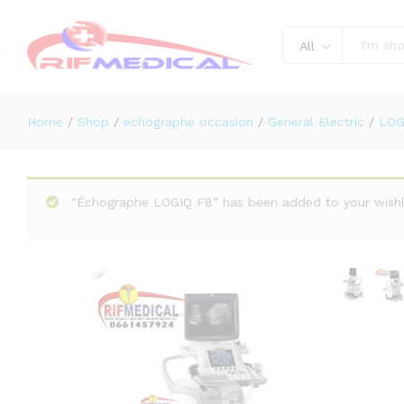
Échographie GE LOGIQ E9
Description
Reviews (0)
All
Home
/
Shop
/
echographe occasion
/
General Electric
/
LOG
“Échographe LOGIQ F8” has been added to your wishl