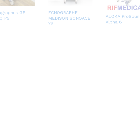
ographes GE
ECHOGRAPHE
ALOKA ProSoun
iq P5
MEDISON SONOACE
Alpha 6
X6