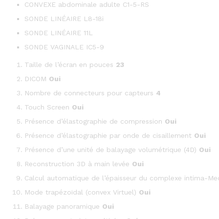
CONVEXE abdominale adulte C1-5-RS
SONDE LINÉAIRE L8-18i
SONDE LINÉAIRE 11L
SONDE VAGINALE IC5-9
Taille de l’écran en pouces
23
DICOM
Oui
Nombre de connecteurs pour capteurs
4
Touch Screen
Oui
Présence d’élastographie de compression
Oui
Présence d’élastographie par onde de cisaillement
Oui
Présence d’une unité de balayage volumétrique (4D)
Oui
Reconstruction 3D à main levée
Oui
Calcul automatique de l’épaisseur du complexe intima-Me
Mode trapézoïdal (convex Virtuel)
Oui
Balayage panoramique
Oui