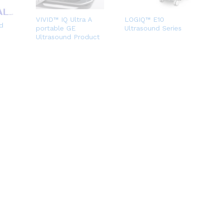
VIVID™ IQ Ultra A
LOGIQ™ E10
d
portable GE
Ultrasound Series
Ultrasound Product