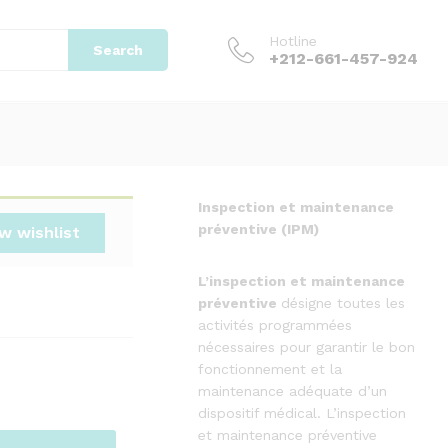
22.000.000,00
د.م.
Add to cart
31.000.000,00
د.م.
Hotline
Search
+212-661-457-924
Inspection et maintenance
préventive (IPM)
w wishlist
L’inspection
et
maintenance
préventive
désigne toutes les
activités programmées
nécessaires pour garantir le bon
fonctionnement et la
maintenance adéquate d’un
dispositif médical. L’inspection
et maintenance préventive