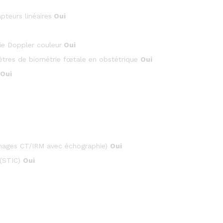
pteurs linéaires
Oui
ie Doppler couleur
Oui
tres de biométrie fœtale en obstétrique
Oui
Oui
’images CT/IRM avec échographie)
Oui
 (STIC)
Oui