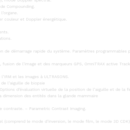
e de Compounding.
 l’organe.
r couleur et Doppler énergétique.
ents.
tions.
ion de démarrage rapide du système. Paramètres programmables par
, fusion de l’image et des marqueurs GPS, OmniTRAX active Track
t l’IRM et les images à ULTRASONS.
de l’aiguille de biopsie
ions d’évaluation virtuelle de la position de l’aiguille et de la fin
a dimension des entités dans la glande mammaire
 contraste. – Parametric Contrast Imaging.
l (comprend le mode d’inversion, le mode film, le mode 3D CDK)