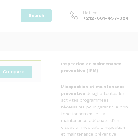
220.000,00
د.م.
Add to cart
310.000,00
د.م.
Hotline
Search
+212-661-457-924
Inspection et maintenance
préventive (IPM)
Compare
L’inspection
et
maintenance
préventive
désigne toutes les
activités programmées
nécessaires pour garantir le bon
fonctionnement et la
maintenance adéquate d’un
dispositif médical. L’inspection
et maintenance préventive