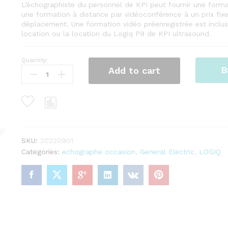
L’échographiste du personnel de KPI peut fournir une forma
une formation à distance par vidéoconférence à un prix fixe 
déplacement. Une formation vidéo préenregistrée est inclus
location ou la location du Logiq P9 de KPI ultrasound.
Quantity:
Échographie
B
Add to cart
GE
LOGIQ
E9
quantity
SKU:
20220901
Categories:
echographe occasion
,
General Electric
,
LOGIQ