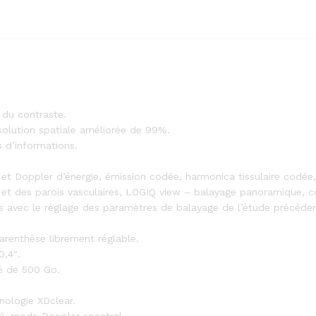
 du contraste.
ésolution spatiale améliorée de 99%.
s d’informations.
t Doppler d’énergie, émission codée, harmonica tissulaire codée,
 et des parois vasculaires, LOGIQ view – balayage panoramique, c
s avec le réglage des paramètres de balayage de l’étude précéde
parenthèse librement réglable.
0,4″.
é de 500 Go.
hnologie XDclear.
), mode Doppler spectral.