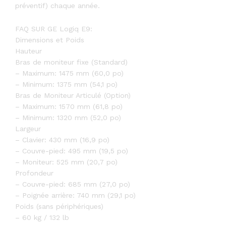
préventif) chaque année.
FAQ SUR GE Logiq E9:
Dimensions et Poids
Hauteur
Bras de moniteur fixe (Standard)
– Maximum: 1475 mm (60,0 po)
– Minimum: 1375 mm (54,1 po)
Bras de Moniteur Articulé (Option)
– Maximum: 1570 mm (61,8 po)
– Minimum: 1320 mm (52,0 po)
Largeur
– Clavier: 430 mm (16,9 po)
– Couvre-pied: 495 mm (19,5 po)
– Moniteur: 525 mm (20,7 po)
Profondeur
– Couvre-pied: 685 mm (27,0 po)
– Poignée arrière: 740 mm (29,1 po)
Poids (sans périphériques)
– 60 kg / 132 lb