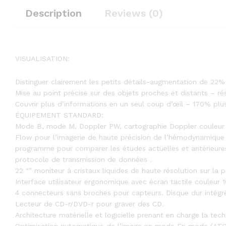
Description
Reviews (0)
VISUALISATION:
Distinguer clairement les petits détails-augmentation de 22%
Mise au point précise sur des objets proches et distants – r
Couvrir plus d’informations en un seul coup d’œil – 170% plu
ÉQUIPEMENT STANDARD:
Mode B, mode M, Doppler PW, cartographie Doppler couleur e
Flow pour l’imagerie de haute précision de l’hémodynamique
programme pour comparer les études actuelles et antérieure
protocole de transmission de données .
22 “” moniteur à cristaux liquides de haute résolution sur la 
Interface utilisateur ergonomique avec écran tactile couleur 1
4 connecteurs sans broches pour capteurs. Disque dur intégr
Lecteur de CD-r/DVD-r pour graver des CD.
Architecture matérielle et logicielle prenant en charge la tec
Optimisation automatique de l’image en mode En mode (ATO