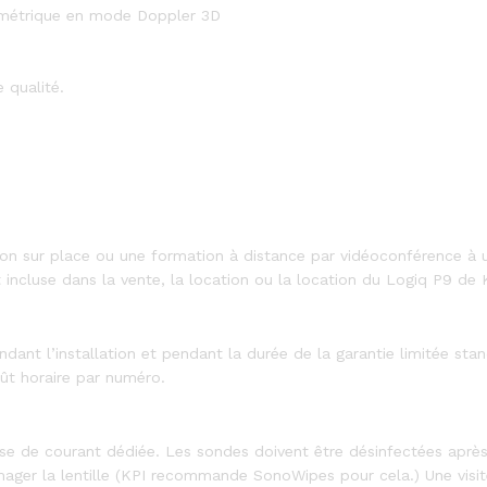
lumétrique en mode Doppler 3D
 qualité.
on sur place ou une formation à distance par vidéoconférence à un
incluse dans la vente, la location ou la location du Logiq P9 de 
dant l’installation et pendant la durée de la garantie limitée sta
oût horaire par numéro.
ise de courant dédiée. Les sondes doivent être désinfectées après
ger la lentille (KPI recommande SonoWipes pour cela.) Une visit