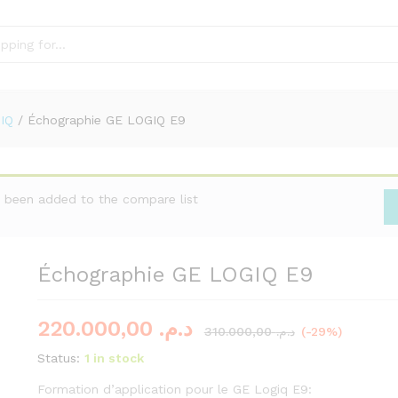
IQ
/
Échographie GE LOGIQ E9
been added to the compare list
Échographie GE LOGIQ E9
220.000,00
د.م.
310.000,00
د.م.
(-29%)
Status:
1 in stock
Formation d’application pour le GE Logiq E9: