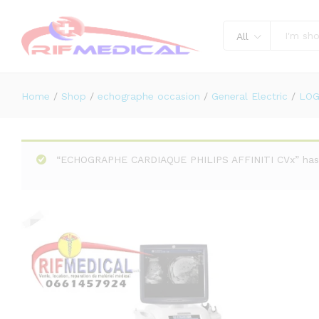
Échographie GE LOGIQ E9
Description
Reviews (0)
All
Home
/
Shop
/
echographe occasion
/
General Electric
/
LOG
“ECHOGRAPHE CARDIAQUE PHILIPS AFFINITI CVx” has 