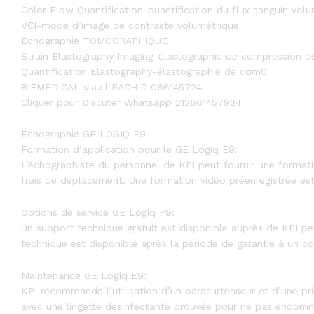
Color Flow Quantification-quantification du flux sanguin vo
VCI-mode d’image de contraste volumétrique
Échographie TOMOGRAPHIQUE
Strain Elastography Imaging-élastographie de compression de
Quantification Elastography-élastographie de com0
RIFMEDICAL s.a.r.l RACHID 066145724
Cliquer pour Discuter Whatsapp 212661457924
Échographie GE LOGIQ E9
Formation d’application pour le GE Logiq E9:
L’échographiste du personnel de KPI peut fournir une formati
frais de déplacement. Une formation vidéo préenregistrée est 
Options de service GE Logiq P9:
Un support technique gratuit est disponible auprès de KPI pen
technique est disponible après la période de garantie à un c
Maintenance GE Logiq E9:
KPI recommande l’utilisation d’un parasurtenseur et d’une pr
avec une lingette désinfectante prouvée pour ne pas endomma