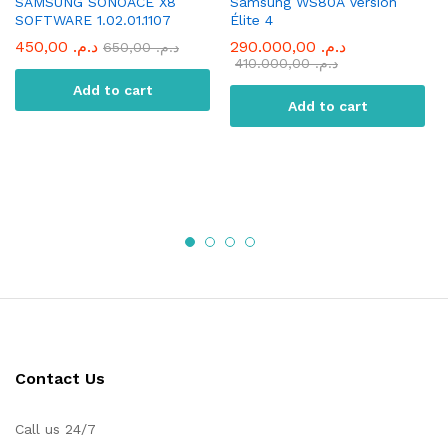
SAMSUNG SONOACE X8
Samsung WS80A Version
SOFTWARE 1.02.01.1107
Élite 4
450,00
د.م.
290.000,00
د.م.
650,00
د.م.
410.000,00
د.م.
Add to cart
Add to cart
Contact Us
Call us 24/7