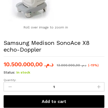
Roll over image to zoom in
Samsung Medison SonoAce X8
echo-Doppler
10.500.000,00
د.م.
13.000.000,00
د.م.
(-19%)
Status:
In stock
Quantity:
Samsung
Medison
SonoAce
X8
Add to cart
echo-
Doppler