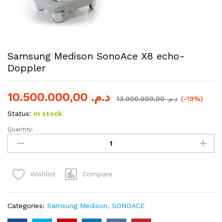
Samsung Medison SonoAce X8 echo-
Doppler
10.500.000,00
د.م.
13.000.000,00
د.م.
(-19%)
Status:
In stock
Quantity:
Samsung
Medison
SonoAce
X8
Compare
Wishlist
echo-
Doppler
quantity
Categories:
Samsung Medison
,
SONOACE