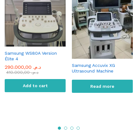
Samsung WS80A Version
Élite 4
Samsung Accuvix XG
290.000,00
د.م.
Ultrasound Machine
410.000,00
د.م.
Add to cart
Read more