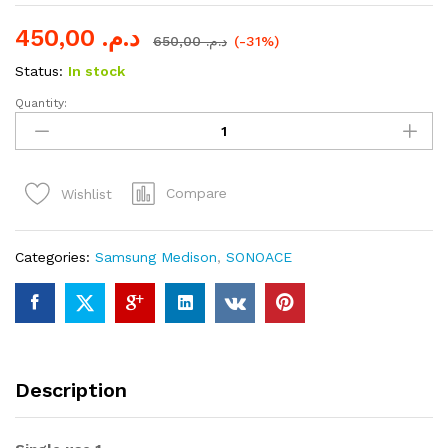
450,00
د.م.
650,00
د.م.
(-31%)
Status:
In stock
Quantity:
SAMSUNG
SONOACE
X8
SOFTWARE
Compare
Wishlist
1.02.01.1107
quantity
Categories:
Samsung Medison
,
SONOACE
Description