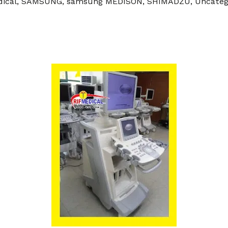
dical
,
SAMSUNG
,
samsung MEDISON
,
SHIMADZU
,
Uncateg