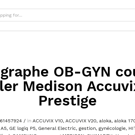
graphe OB-GYN co
ler Medison Accuvi
Prestige
661457924
/
in
ACCUVIX V10
,
ACCUVIX V20
,
aloka
,
aloka 17
 A5
,
GE logiq P5
,
General Electric
,
gestion
,
gynécologie
,
HI