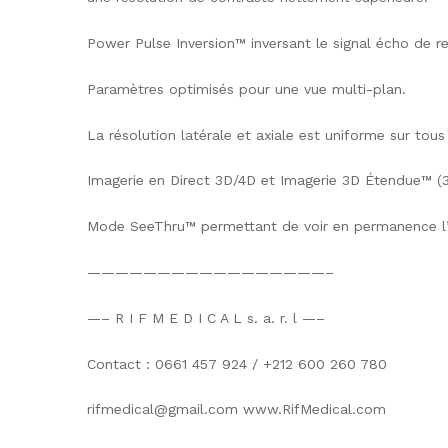
Power Pulse Inversion™ inversant le signal écho de re
Paramètres optimisés pour une vue multi-plan.
La résolution latérale et axiale est uniforme sur tou
Imagerie en Direct 3D/4D et Imagerie 3D Étendue™ (3
Mode SeeThru™ permettant de voir en permanence l’im
—————————————————–
—– R I F M E D I C A L s. a. r. l —–
Contact : 0661 457 924 / +212 600 260 780
rifmedical@gmail.com www.RifMedical.com