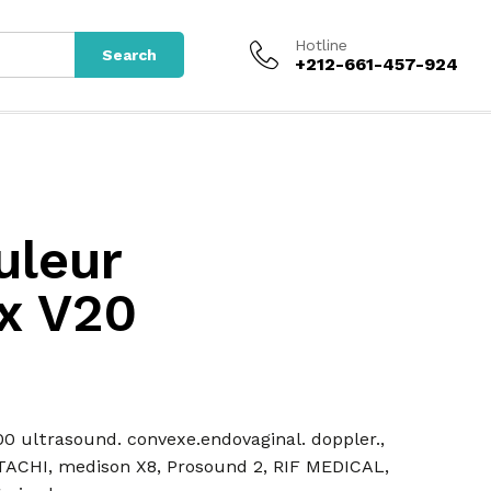
Hotline
Search
+212-661-457-924
uleur
x V20
00 ultrasound. convexe.endovaginal. doppler.
,
TACHI
,
medison X8
,
Prosound 2
,
RIF MEDICAL
,