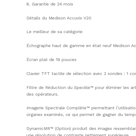
8. Garantie de 24 mois
Détails du Medison Accuvix V20
Le meilleur de sa catégorie
Échographe haut de gamme en état neuf Medison Ac
Écran plat de 19 pouces
Clavier TFT tactile de sélection avec 3 sondes : 1 co
Filtre de Réduction du Speckle™ pour éliminer les arte
des opérateurs.
Imagerie Spectrale Complète™ permettant l’utilisat
organes examinés, ce qui permet de gagner du temps
DynamicMR™ (Option) produit des images ressemblant 
une résolution de contraste nettement supérieure.