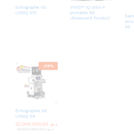
Echographe GE
VIVID™ IQ Ultra A
LOGIQ E10
portable GE
Sam
Ultrasound Product
accu
4D
-
29
%
Échographie GE
LOGIQ E9
22.000.000,00
22.000.000,00
د.م.
د.م.
31.000.000,00
31.000.000,00
د.م.
د.م.