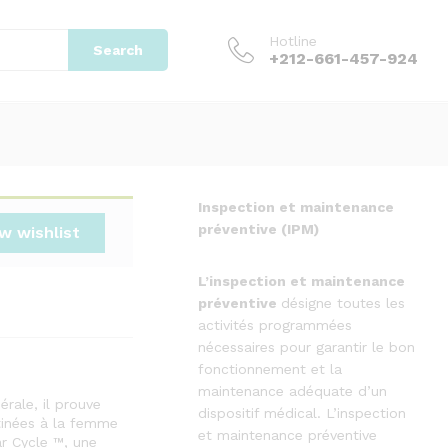
Add to cart
Hotline
Search
+212-661-457-924
Inspection et maintenance
préventive (IPM)
w wishlist
L’inspection
et
maintenance
préventive
désigne toutes les
activités programmées
nécessaires pour garantir le bon
fonctionnement et la
maintenance adéquate d’un
rale, il prouve
dispositif médical. L’inspection
tinées à la femme
et maintenance préventive
ar Cycle ™, une