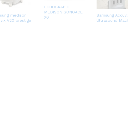
ECHOGRAPHE
MEDISON SONOACE
sung medison
Samsung Accuvi
X6
vix V20 prestige
Ultrasound Mac