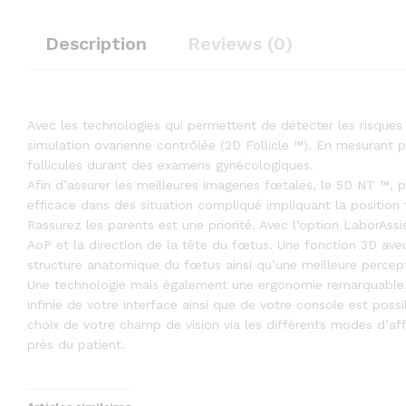
Description
Reviews (0)
Avec les technologies qui permettent de détecter les risques d
simulation ovarienne contrôlée (2D Follicle ™). En mesurant plu
follicules durant des examens gynécologiques.
Afin d’assurer les meilleures imageries fœtales, le 5D NT ™, 
efficace dans des situation compliqué impliquant la position
Rassurez les parents est une priorité. Avec l’option LaborAss
AoP et la direction de la tête du fœtus. Une fonction 3D avec
structure anatomique du fœtus ainsi qu’une meilleure percep
Une technologie mais également une ergonomie remarquable
infinie de votre interface ainsi que de votre console est poss
choix de votre champ de vision via les différents modes d’af
près du patient.