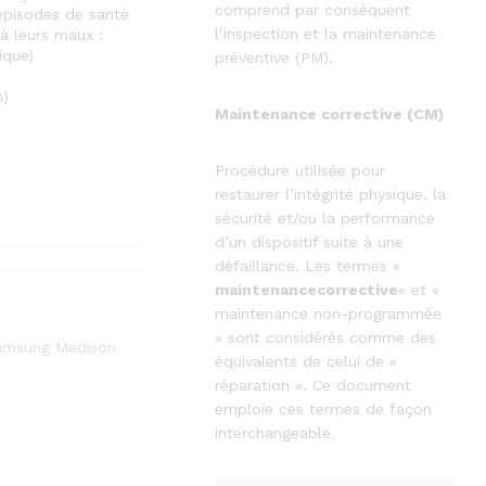
comprend par conséquent
 épisodes de santé
l’inspection et la maintenance
à leurs maux :
ique)
préventive (PM).
s)
Maintenance corrective (CM)
Procédure utilisée pour
restaurer l’intégrité physique, la
sécurité et/ou la performance
d’un dispositif suite à une
défaillance. Les termes «
maintenancecorrective
» et «
maintenance non-programmée
» sont considérés comme des
amsung Medison
équivalents de celui de «
réparation ». Ce document
emploie ces termes de façon
interchangeable.