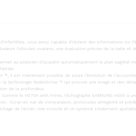
’infertilités, vous serez capable d’obtenir des informations sur l’é
sieurs follicules ovariens, une évaluation précise de la taille et d
permet au praticien d’acquérir automatiquement le plan sagittal m
 fœtale.
ist ™, il est maintenant possible de suivre l’évolution de l’accouc
 la technologie RealisticVue ™ qui procure une image et des détai
tion de la profondeur.
. Comme le HS70A with Prime, l’échographe SAMSUNG HS50 a une
ible : Ecran en vue de comparaison, protocoles enregistré et prédéf
fichage de l’écran. Une console et un système totalement ajustabl