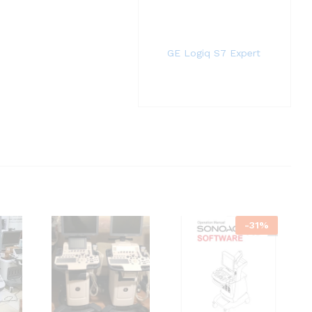
GE Logiq S7 Expert
-
31
%