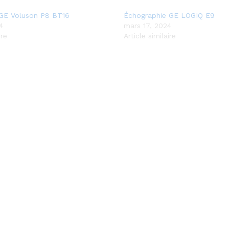
GE Voluson P8 BT16
Échographie GE LOGIQ E9
4
mars 17, 2024
ire
Article similaire