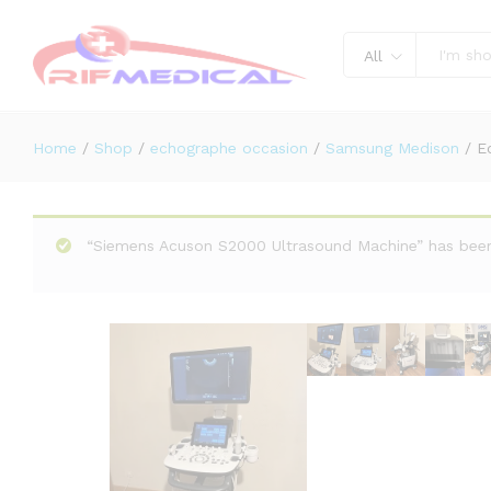
Echographe samsung HS50
Description
Reviews (0)
All
Home
/
Shop
/
echographe occasion
/
Samsung Medison
/
E
“Siemens Acuson S2000 Ultrasound Machine” has been