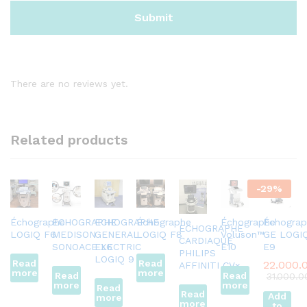
There are no reviews yet.
Related products
-
29
%
Échographe
ECHOGRAPHE
ECHOGRAPHE
Échographe
Échographe
Échograp
ECHOGRAPHE
LOGIQ F6
MEDISON
GENERAL
LOGIQ F8
Voluson™
GE LOGI
CARDIAQUE
SONOACE X6
ELECTRIC
E10
E9
PHILIPS
LOGIQ 9
Read
Read
AFFINITI CVx
more
more
Read
Read
more
more
Read
Read
Add
more
more
to