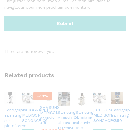
Enregistrer mon nom, mon e-mail et mon site dans le
navigateur pour mon prochain commentaire.
There are no reviews yet.
Related products
-
38
%
SAMSUNG
Échographe
ECHOGRAPHE
ECHOGRAPHE
Echograp
Samsung
Samsung
MEDISON
samsung
MEDISON
MEDISON
samsung
Accuvix XG
medison
accuvix
sur
SONOACE X6
SONOACE X6
HS50
Ultrasound
accuvix
A30
plateforme
Machine
V20