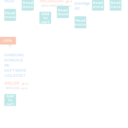
150.000,00
د.م.
HS30
Read
Read
Read
prestige
240.000,00
د.م.
more
more
more
4D
Read
Read
Add
more
more
to
Read
cart
more
-
31
%
SAMSUNG
SONOACE
X8
SOFTWARE
1.02.01.1107
450,00
د.م.
650,00
د.م.
Add
to
cart