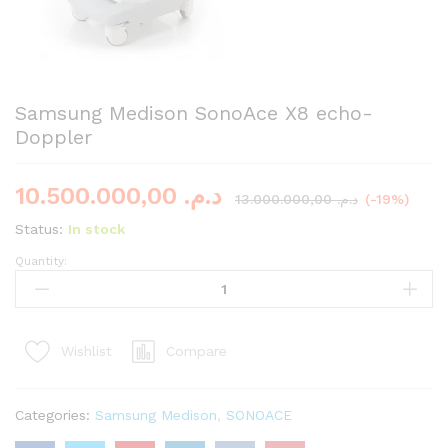
Samsung Medison SonoAce X8 echo-
Doppler
10.500.000,00
د.م.
13.000.000,00
د.م.
(-19%)
Status:
In stock
Quantity:
Samsung
Medison
SonoAce
X8
Compare
Wishlist
echo-
Doppler
quantity
Categories:
Samsung Medison
,
SONOACE