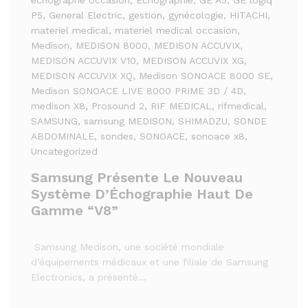
echographe occasion
, Echographie
, GE A5
, GE logiq
P5
, General Electric
, gestion
, gynécologie
, HITACHI
,
materiel medical
, materiel medical occasion
,
Medison
, MEDISON 8000
, MEDISON ACCUVIX
,
MEDISON ACCUVIX V10
, MEDISON ACCUVIX XG
,
MEDISON ACCUVIX XQ
, Medison SONOACE 8000 SE
,
Medison SONOACE LIVE 8000 PRIME 3D / 4D
,
medison X8
, Prosound 2
, RIF MEDICAL
, rifmedical
,
SAMSUNG
, samsung MEDISON
, SHIMADZU
, SONDE
ABDOMINALE
, sondes
, SONOACE
, sonoace x8
,
Uncategorized
Samsung Présente Le Nouveau
Système D’Échographie Haut De
Gamme “V8”
Samsung Medison, une société mondiale
d’équipements médicaux et une filiale de Samsung
Electronics, a présenté…