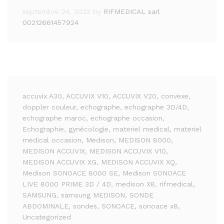
septembre 24, 2022
by
RIFMEDICAL sarl
00212661457924
accuvix A30
, ACCUVIX V10
, ACCUVIX V20
, convexe
,
doppler couleur
, echographe
, echographe 3D/4D
,
echographe maroc
, echographe occasion
,
Echographie
, gynécologie
, materiel medical
, materiel
medical occasion
, Medison
, MEDISON 8000
,
MEDISON ACCUVIX
, MEDISON ACCUVIX V10
,
MEDISON ACCUVIX XG
, MEDISON ACCUVIX XQ
,
Medison SONOACE 8000 SE
, Medison SONOACE
LIVE 8000 PRIME 3D / 4D
, medison X8
, rifmedical
,
SAMSUNG
, samsung MEDISON
, SONDE
ABDOMINALE
, sondes
, SONOACE
, sonoace x8
,
Uncategorized