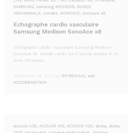
SAMSUNG
, samsung MEDISON
, SONDE
ABDOMINALE
, sondes
, SONOACE
, sonoace x8
Echographe cardio vasculaire
Samsung Medison SonoAce x8
Echographe cardio vasculaire Samsung Medison
SonoAce x8 Sonde cardio p4-2 Sonde linéaire l5-12
Sony Ultrasons…
septembre 24, 2022
by
RIFMEDICAL sarl
00212661457924
accuvix A30
, ACCUVIX V10
, ACCUVIX V20
, aloka
, aloka
1700 ultrasound. convexe.endovaginal. doppler.
,