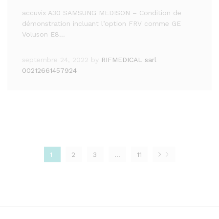
accuvix A30 SAMSUNG MEDISON – Condition de
démonstration incluant l’option FRV comme GE
Voluson E8…
septembre 24, 2022
by
RIFMEDICAL sarl
00212661457924
1
2
3
…
11