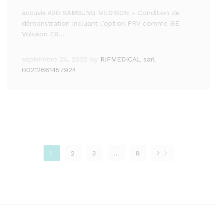
accuvix A30 SAMSUNG MEDISON – Condition de
démonstration incluant l’option FRV comme GE
Voluson E8…
septembre 24, 2022
by
RIFMEDICAL sarl
00212661457924
1
2
3
…
8