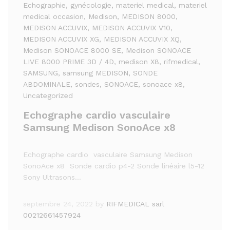
Echographie
, gynécologie
, materiel medical
, materiel
medical occasion
, Medison
, MEDISON 8000
,
MEDISON ACCUVIX
, MEDISON ACCUVIX V10
,
MEDISON ACCUVIX XG
, MEDISON ACCUVIX XQ
,
Medison SONOACE 8000 SE
, Medison SONOACE
LIVE 8000 PRIME 3D / 4D
, medison X8
, rifmedical
,
SAMSUNG
, samsung MEDISON
, SONDE
ABDOMINALE
, sondes
, SONOACE
, sonoace x8
,
Uncategorized
Echographe cardio vasculaire
Samsung Medison SonoAce x8
Echographe cardio vasculaire Samsung Medison
SonoAce x8 Sonde cardio p4-2 Sonde linéaire l5-12
Sony Ultrasons…
septembre 24, 2022
by
RIFMEDICAL sarl
00212661457924