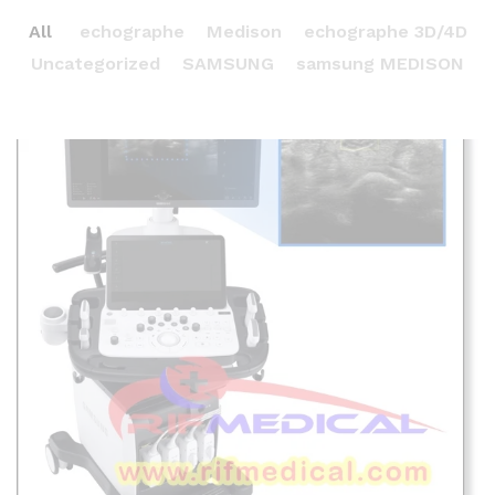
All
echographe
Medison
echographe 3D/4D
Uncategorized
SAMSUNG
samsung MEDISON