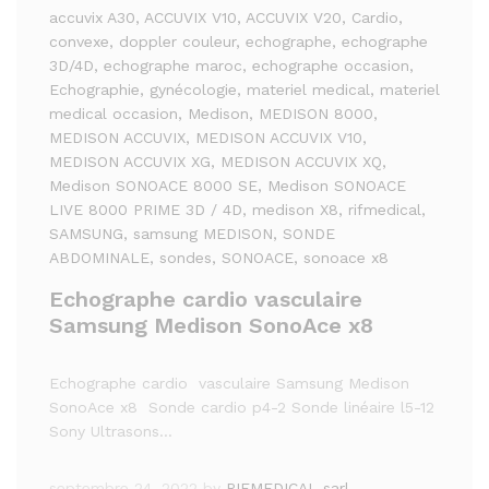
accuvix A30
, ACCUVIX V10
, ACCUVIX V20
, Cardio
,
convexe
, doppler couleur
, echographe
, echographe
3D/4D
, echographe maroc
, echographe occasion
,
Echographie
, gynécologie
, materiel medical
, materiel
medical occasion
, Medison
, MEDISON 8000
,
MEDISON ACCUVIX
, MEDISON ACCUVIX V10
,
MEDISON ACCUVIX XG
, MEDISON ACCUVIX XQ
,
Medison SONOACE 8000 SE
, Medison SONOACE
LIVE 8000 PRIME 3D / 4D
, medison X8
, rifmedical
,
SAMSUNG
, samsung MEDISON
, SONDE
ABDOMINALE
, sondes
, SONOACE
, sonoace x8
Echographe cardio vasculaire
Samsung Medison SonoAce x8
Echographe cardio vasculaire Samsung Medison
SonoAce x8 Sonde cardio p4-2 Sonde linéaire l5-12
Sony Ultrasons…
septembre 24, 2022
by
RIFMEDICAL sarl