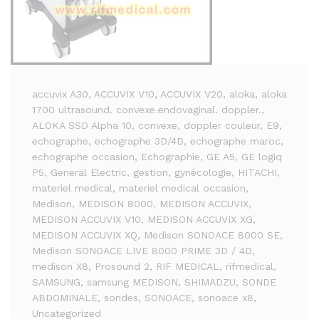
accuvix A30
, ACCUVIX V10
, ACCUVIX V20
, aloka
, aloka
1700 ultrasound. convexe.endovaginal. doppler.
,
ALOKA SSD Alpha 10
, convexe
, doppler couleur
, E9
,
echographe
, echographe 3D/4D
, echographe maroc
,
echographe occasion
, Echographie
, GE A5
, GE logiq
P5
, General Electric
, gestion
, gynécologie
, HITACHI
,
materiel medical
, materiel medical occasion
,
Medison
, MEDISON 8000
, MEDISON ACCUVIX
,
MEDISON ACCUVIX V10
, MEDISON ACCUVIX XG
,
MEDISON ACCUVIX XQ
, Medison SONOACE 8000 SE
,
Medison SONOACE LIVE 8000 PRIME 3D / 4D
,
medison X8
, Prosound 2
, RIF MEDICAL
, rifmedical
,
SAMSUNG
, samsung MEDISON
, SHIMADZU
, SONDE
ABDOMINALE
, sondes
, SONOACE
, sonoace x8
,
Uncategorized