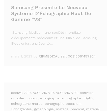
Samsung Présente Le Nouveau
Système D’Échographie Haut De
Gamme “V8”
Samsung Medison, une société mondiale
d’équipements médicaux et une filiale de Samsung
Electronics, a présenté…
mars 1, 2023
by
RIFMEDICAL sarl 00212661457924
accuvix A30
, ACCUVIX V10
, ACCUVIX V20
, convexe
,
doppler couleur
, echographe
, echographe 3D/4D
,
echographe maroc
, echographe occasion
,
Echographie
, gynécologie
, materiel medical
, materiel