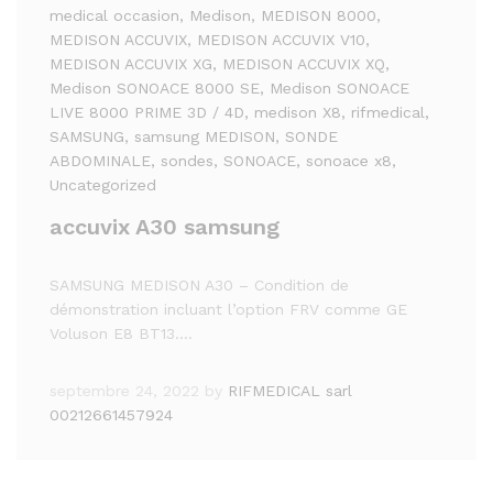
medical occasion
, Medison
, MEDISON 8000
,
MEDISON ACCUVIX
, MEDISON ACCUVIX V10
,
MEDISON ACCUVIX XG
, MEDISON ACCUVIX XQ
,
Medison SONOACE 8000 SE
, Medison SONOACE
LIVE 8000 PRIME 3D / 4D
, medison X8
, rifmedical
,
SAMSUNG
, samsung MEDISON
, SONDE
ABDOMINALE
, sondes
, SONOACE
, sonoace x8
,
Uncategorized
accuvix A30 samsung
SAMSUNG MEDISON A30 – Condition de
démonstration incluant l’option FRV comme GE
Voluson E8 BT13.…
septembre 24, 2022
by
RIFMEDICAL sarl
00212661457924