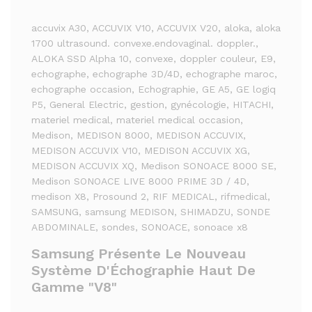
accuvix A30
, ACCUVIX V10
, ACCUVIX V20
, aloka
, aloka
1700 ultrasound. convexe.endovaginal. doppler.
,
ALOKA SSD Alpha 10
, convexe
, doppler couleur
, E9
,
echographe
, echographe 3D/4D
, echographe maroc
,
echographe occasion
, Echographie
, GE A5
, GE logiq
P5
, General Electric
, gestion
, gynécologie
, HITACHI
,
materiel medical
, materiel medical occasion
,
Medison
, MEDISON 8000
, MEDISON ACCUVIX
,
MEDISON ACCUVIX V10
, MEDISON ACCUVIX XG
,
MEDISON ACCUVIX XQ
, Medison SONOACE 8000 SE
,
Medison SONOACE LIVE 8000 PRIME 3D / 4D
,
medison X8
, Prosound 2
, RIF MEDICAL
, rifmedical
,
SAMSUNG
, samsung MEDISON
, SHIMADZU
, SONDE
ABDOMINALE
, sondes
, SONOACE
, sonoace x8
Samsung Présente Le Nouveau
Système D'Échographie Haut De
Gamme "V8"