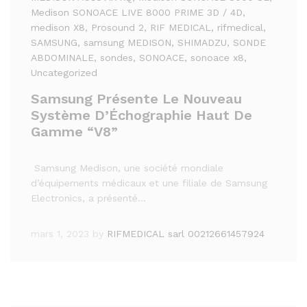
Medison SONOACE LIVE 8000 PRIME 3D / 4D
,
medison X8
, Prosound 2
, RIF MEDICAL
, rifmedical
,
SAMSUNG
, samsung MEDISON
, SHIMADZU
, SONDE
ABDOMINALE
, sondes
, SONOACE
, sonoace x8
,
Uncategorized
Samsung Présente Le Nouveau
Système D’Échographie Haut De
Gamme “V8”
Samsung Medison, une société mondiale
d’équipements médicaux et une filiale de Samsung
Electronics, a présenté…
mars 1, 2023
by
RIFMEDICAL sarl 00212661457924