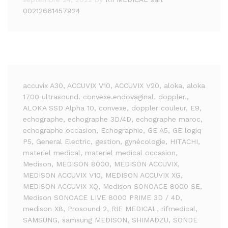
00212661457924
accuvix A30
, ACCUVIX V10
, ACCUVIX V20
, aloka
, aloka
1700 ultrasound. convexe.endovaginal. doppler.
,
ALOKA SSD Alpha 10
, convexe
, doppler couleur
, E9
,
echographe
, echographe 3D/4D
, echographe maroc
,
echographe occasion
, Echographie
, GE A5
, GE logiq
P5
, General Electric
, gestion
, gynécologie
, HITACHI
,
materiel medical
, materiel medical occasion
,
Medison
, MEDISON 8000
, MEDISON ACCUVIX
,
MEDISON ACCUVIX V10
, MEDISON ACCUVIX XG
,
MEDISON ACCUVIX XQ
, Medison SONOACE 8000 SE
,
Medison SONOACE LIVE 8000 PRIME 3D / 4D
,
medison X8
, Prosound 2
, RIF MEDICAL
, rifmedical
,
SAMSUNG
, samsung MEDISON
, SHIMADZU
, SONDE