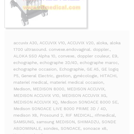
accuvix A30
, ACCUVIX V10
, ACCUVIX V20
, aloka
, aloka
1700 ultrasound. convexe.endovaginal. doppler.
,
ALOKA SSD Alpha 10
, convexe
, doppler couleur
, E9
,
echographe
, echographe 3D/4D
, echographe maroc
,
echographe occasion
, Echographie
, GE A5
, GE logiq
P5
, General Electric
, gestion
, gynécologie
, HITACHI
,
materiel medical
, materiel medical occasion
,
Medison
, MEDISON 8000
, MEDISON ACCUVIX
,
MEDISON ACCUVIX V10
, MEDISON ACCUVIX XG
,
MEDISON ACCUVIX XQ
, Medison SONOACE 8000 SE
,
Medison SONOACE LIVE 8000 PRIME 3D / 4D
,
medison X8
, Prosound 2
, RIF MEDICAL
, rifmedical
,
SAMSUNG
, samsung MEDISON
, SHIMADZU
, SONDE
ABDOMINALE
, sondes
, SONOACE
, sonoace x8
,