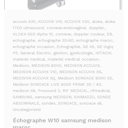
accuvix A30
, ACCUVIX V10
, ACCUVIX V20
, aloka
, aloka
1700 ultrasound. convexe.endovaginal. doppler.
,
ALOKA SSD Alpha 10
, convexe
, doppler couleur
, E9
,
echographe
, echographe 3D/4D
, echographe maroc
,
echographe occasion
, Echographie
, GE A5
, GE logiq
P5
, General Electric
, gestion
, gynécologie
, HITACHI
,
materiel medical
, materiel medical occasion
,
Medison
, MEDISON 8000
, MEDISON ACCUVIX
,
MEDISON ACCUVIX V10
, MEDISON ACCUVIX XG
,
MEDISON ACCUVIX XQ
, Medison SONOACE 8000 SE
,
Medison SONOACE LIVE 8000 PRIME 3D / 4D
,
medison X8
, Prosound 2
, RIF MEDICAL
, rifmedical
,
SAMSUNG
, samsung MEDISON
, SHIMADZU
, SONDE
ABDOMINALE
, sondes
, SONOACE
, sonoace x8
,
Uncategorized
Échographe W10 samsung medison
maroc