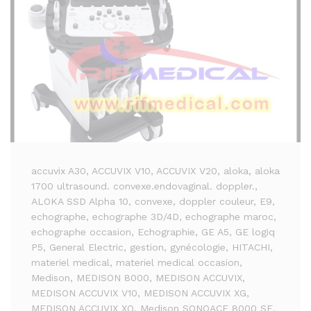
accuvix A30
, ACCUVIX V10
, ACCUVIX V20
, aloka
, aloka
1700 ultrasound. convexe.endovaginal. doppler.
,
ALOKA SSD Alpha 10
, convexe
, doppler couleur
, E9
,
echographe
, echographe 3D/4D
, echographe maroc
,
echographe occasion
, Echographie
, GE A5
, GE logiq
P5
, General Electric
, gestion
, gynécologie
, HITACHI
,
materiel medical
, materiel medical occasion
,
Medison
, MEDISON 8000
, MEDISON ACCUVIX
,
MEDISON ACCUVIX V10
, MEDISON ACCUVIX XG
,
MEDISON ACCUVIX XQ
, Medison SONOACE 8000 SE
,