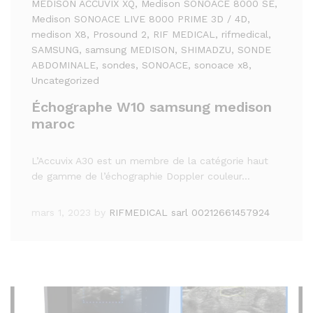
MEDISON ACCUVIX XQ
, Medison SONOACE 8000 SE
,
Medison SONOACE LIVE 8000 PRIME 3D / 4D
,
medison X8
, Prosound 2
, RIF MEDICAL
, rifmedical
,
SAMSUNG
, samsung MEDISON
, SHIMADZU
, SONDE
ABDOMINALE
, sondes
, SONOACE
, sonoace x8
,
Uncategorized
Échographe W10 samsung medison
maroc
L’Accuvix A30 est un membre de la catégorie haut
de gamme de l’échographie Doppler couleur…
mars 1, 2023
by
RIFMEDICAL sarl 00212661457924