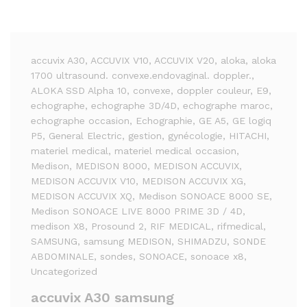
accuvix A30
, ACCUVIX V10
, ACCUVIX V20
, aloka
, aloka
1700 ultrasound. convexe.endovaginal. doppler.
,
ALOKA SSD Alpha 10
, convexe
, doppler couleur
, E9
,
echographe
, echographe 3D/4D
, echographe maroc
,
echographe occasion
, Echographie
, GE A5
, GE logiq
P5
, General Electric
, gestion
, gynécologie
, HITACHI
,
materiel medical
, materiel medical occasion
,
Medison
, MEDISON 8000
, MEDISON ACCUVIX
,
MEDISON ACCUVIX V10
, MEDISON ACCUVIX XG
,
MEDISON ACCUVIX XQ
, Medison SONOACE 8000 SE
,
Medison SONOACE LIVE 8000 PRIME 3D / 4D
,
medison X8
, Prosound 2
, RIF MEDICAL
, rifmedical
,
SAMSUNG
, samsung MEDISON
, SHIMADZU
, SONDE
ABDOMINALE
, sondes
, SONOACE
, sonoace x8
,
Uncategorized
accuvix A30 samsung