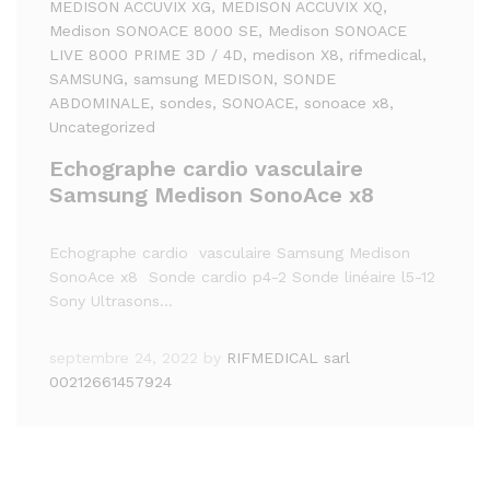
MEDISON ACCUVIX XG
, MEDISON ACCUVIX XQ
,
Medison SONOACE 8000 SE
, Medison SONOACE
LIVE 8000 PRIME 3D / 4D
, medison X8
, rifmedical
,
SAMSUNG
, samsung MEDISON
, SONDE
ABDOMINALE
, sondes
, SONOACE
, sonoace x8
,
Uncategorized
Echographe cardio vasculaire
Samsung Medison SonoAce x8
Echographe cardio vasculaire Samsung Medison
SonoAce x8 Sonde cardio p4-2 Sonde linéaire l5-12
Sony Ultrasons…
septembre 24, 2022
by
RIFMEDICAL sarl
00212661457924