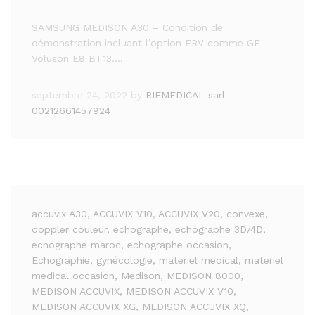
SAMSUNG MEDISON A30 – Condition de
démonstration incluant l’option FRV comme GE
Voluson E8 BT13.…
septembre 24, 2022
by
RIFMEDICAL sarl
00212661457924
accuvix A30
, ACCUVIX V10
, ACCUVIX V20
, convexe
,
doppler couleur
, echographe
, echographe 3D/4D
,
echographe maroc
, echographe occasion
,
Echographie
, gynécologie
, materiel medical
, materiel
medical occasion
, Medison
, MEDISON 8000
,
MEDISON ACCUVIX
, MEDISON ACCUVIX V10
,
MEDISON ACCUVIX XG
, MEDISON ACCUVIX XQ
,