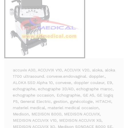
accuvix A30
, ACCUVIX V10
, ACCUVIX V20
, aloka
, aloka
1700 ultrasound. convexe.endovaginal. doppler.
,
ALOKA SSD Alpha 10
, convexe
, doppler couleur
, E9
,
echographe
, echographe 3D/4D
, echographe maroc
,
echographe occasion
, Echographie
, GE A5
, GE logiq
P5
, General Electric
, gestion
, gynécologie
, HITACHI
,
materiel medical
, materiel medical occasion
,
Medison
, MEDISON 8000
, MEDISON ACCUVIX
,
MEDISON ACCUVIX V10
, MEDISON ACCUVIX XG
,
MEDISON ACCUVIX XQ
, Medison SONOACE 8000 SE
,