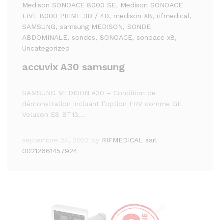
Medison SONOACE 8000 SE
, Medison SONOACE
LIVE 8000 PRIME 3D / 4D
, medison X8
, rifmedical
,
SAMSUNG
, samsung MEDISON
, SONDE
ABDOMINALE
, sondes
, SONOACE
, sonoace x8
,
Uncategorized
accuvix A30 samsung
SAMSUNG MEDISON A30 – Condition de
démonstration incluant l’option FRV comme GE
Voluson E8 BT13.…
septembre 24, 2022
by
RIFMEDICAL sarl
00212661457924