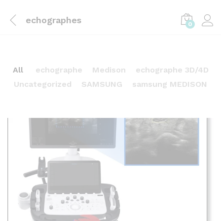
echographes
0
All
echographe
Medison
echographe 3D/4D
Uncategorized
SAMSUNG
samsung MEDISON