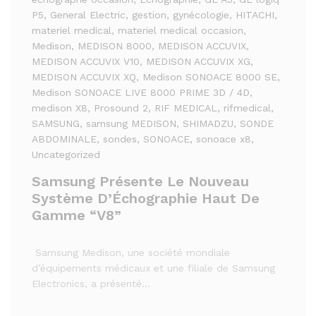
P5
, General Electric
, gestion
, gynécologie
, HITACHI
,
materiel medical
, materiel medical occasion
,
Medison
, MEDISON 8000
, MEDISON ACCUVIX
,
MEDISON ACCUVIX V10
, MEDISON ACCUVIX XG
,
MEDISON ACCUVIX XQ
, Medison SONOACE 8000 SE
,
Medison SONOACE LIVE 8000 PRIME 3D / 4D
,
medison X8
, Prosound 2
, RIF MEDICAL
, rifmedical
,
SAMSUNG
, samsung MEDISON
, SHIMADZU
, SONDE
ABDOMINALE
, sondes
, SONOACE
, sonoace x8
,
Uncategorized
Samsung Présente Le Nouveau
Système D’Échographie Haut De
Gamme “V8”
Samsung Medison, une société mondiale
d’équipements médicaux et une filiale de Samsung
Electronics, a présenté…