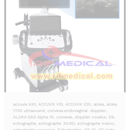
accuvix A30
, ACCUVIX V10
, ACCUVIX V20
, aloka
, aloka
1700 ultrasound. convexe.endovaginal. doppler.
,
ALOKA SSD Alpha 10
, convexe
, doppler couleur
, E9
,
echographe
, echographe 3D/4D
, echographe maroc
,
echographe occasion
, Echographie
, GE A5
, GE logiq