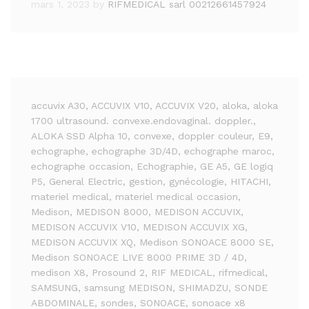
mars 1, 2023
by
RIFMEDICAL sarl 00212661457924
accuvix A30
, ACCUVIX V10
, ACCUVIX V20
, aloka
, aloka
1700 ultrasound. convexe.endovaginal. doppler.
,
ALOKA SSD Alpha 10
, convexe
, doppler couleur
, E9
,
echographe
, echographe 3D/4D
, echographe maroc
,
echographe occasion
, Echographie
, GE A5
, GE logiq
P5
, General Electric
, gestion
, gynécologie
, HITACHI
,
materiel medical
, materiel medical occasion
,
Medison
, MEDISON 8000
, MEDISON ACCUVIX
,
MEDISON ACCUVIX V10
, MEDISON ACCUVIX XG
,
MEDISON ACCUVIX XQ
, Medison SONOACE 8000 SE
,
Medison SONOACE LIVE 8000 PRIME 3D / 4D
,
medison X8
, Prosound 2
, RIF MEDICAL
, rifmedical
,
SAMSUNG
, samsung MEDISON
, SHIMADZU
, SONDE
ABDOMINALE
, sondes
, SONOACE
, sonoace x8