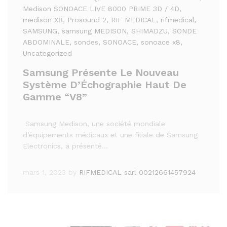
Medison SONOACE LIVE 8000 PRIME 3D / 4D
,
medison X8
, Prosound 2
, RIF MEDICAL
, rifmedical
,
SAMSUNG
, samsung MEDISON
, SHIMADZU
, SONDE
ABDOMINALE
, sondes
, SONOACE
, sonoace x8
,
Uncategorized
Samsung Présente Le Nouveau
Système D’Échographie Haut De
Gamme “V8”
Samsung Medison, une société mondiale
d’équipements médicaux et une filiale de Samsung
Electronics, a présenté…
mars 1, 2023
by
RIFMEDICAL sarl 00212661457924