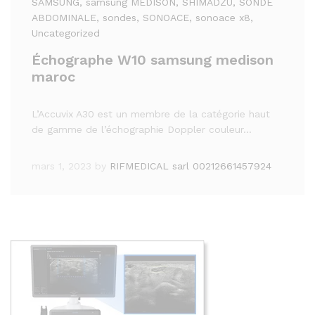
SAMSUNG
, samsung MEDISON
, SHIMADZU
, SONDE
ABDOMINALE
, sondes
, SONOACE
, sonoace x8
,
Uncategorized
Échographe W10 samsung medison
maroc
L’Accuvix A30 est un membre de la catégorie haut
de gamme de l’échographie Doppler couleur…
mars 1, 2023
by
RIFMEDICAL sarl 00212661457924