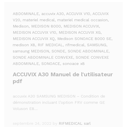
ABDOMINALE
, accuvix A30
, ACCUVIX V10
, ACCUVIX
V20
, materiel medical
, materiel medical occasion
,
Medison
, MEDISON 8000
, MEDISON ACCUVIX
,
MEDISON ACCUVIX V10
, MEDISON ACCUVIX XG
,
MEDISON ACCUVIX XQ
, Medison SONOACE 8000 SE
,
medison X8
, RIF MEDICAL
, rifmedical
, SAMSUNG
,
samsung MEDISON
, SONDE
, SONDE ABDOMINALE
,
SONDE ABDOMINALE CONVEXE
, SONDE CONVEXE
ABDOMINALE
, SONOACE
, sonoace x8
ACCUVIX A30 Manuel de l'utilisateur
pdf
accuvix A30 SAMSUNG MEDISON – Condition de
démonstration incluant l’option FRV comme GE
Voluson E8…
septembre 24, 2022
by
RIFMEDICAL sarl