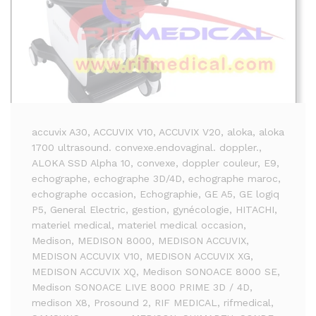
accuvix A30
, ACCUVIX V10
, ACCUVIX V20
, aloka
, aloka
1700 ultrasound. convexe.endovaginal. doppler.
,
ALOKA SSD Alpha 10
, convexe
, doppler couleur
, E9
,
echographe
, echographe 3D/4D
, echographe maroc
,
echographe occasion
, Echographie
, GE A5
, GE logiq
P5
, General Electric
, gestion
, gynécologie
, HITACHI
,
materiel medical
, materiel medical occasion
,
Medison
, MEDISON 8000
, MEDISON ACCUVIX
,
MEDISON ACCUVIX V10
, MEDISON ACCUVIX XG
,
MEDISON ACCUVIX XQ
, Medison SONOACE 8000 SE
,
Medison SONOACE LIVE 8000 PRIME 3D / 4D
,
medison X8
, Prosound 2
, RIF MEDICAL
, rifmedical
,