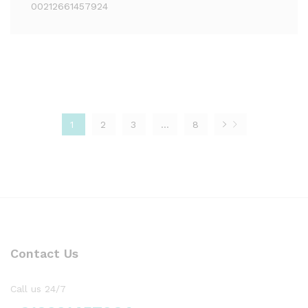
00212661457924
1
2
3
…
8
Contact Us
Call us 24/7