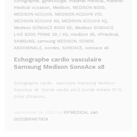
Echographie
, gynécologie
, materiel medical
, materiel
medical occasion
, Medison
, MEDISON 8000
,
MEDISON ACCUVIX
, MEDISON ACCUVIX V10
,
MEDISON ACCUVIX XG
, MEDISON ACCUVIX XQ
,
Medison SONOACE 8000 SE
, Medison SONOACE
LIVE 8000 PRIME 3D / 4D
, medison X8
, rifmedical
,
SAMSUNG
, samsung MEDISON
, SONDE
ABDOMINALE
, sondes
, SONOACE
, sonoace x8
Echographe cardio vasculaire
Samsung Medison SonoAce x8
Echographe cardio vasculaire Samsung Medison
SonoAce x8 Sonde cardio p4-2 Sonde linéaire l5-12
Sony Ultrasons…
septembre 24, 2022
by
RIFMEDICAL sarl
00212661457924