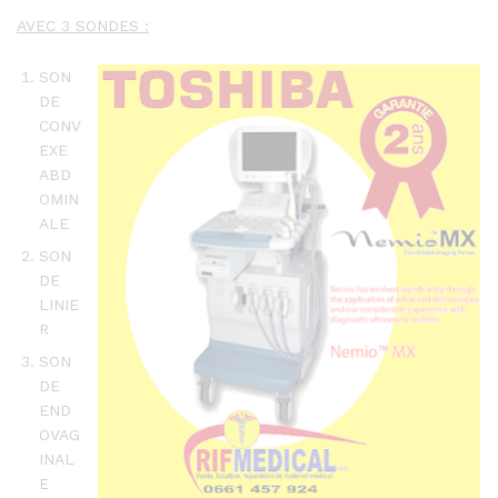
AVEC 3 SONDES :
SON
DE
CONV
EXE
ABD
OMIN
ALE
SON
DE
LINIE
R
SON
DE
END
OVAG
INAL
E