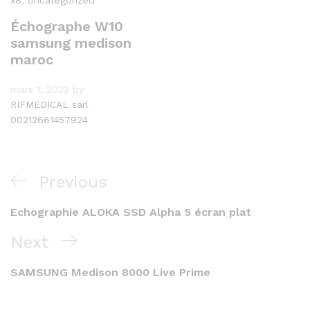
x8
,
Uncategorized
Échographe W10
samsung medison
maroc
mars 1, 2023
by
RIFMEDICAL sarl
00212661457924
Navigation
Previous
Previous
de
Post
Echographie ALOKA SSD Alpha 5 écran plat
l’article
Next
Next
Post
SAMSUNG Medison 8000 Live Prime