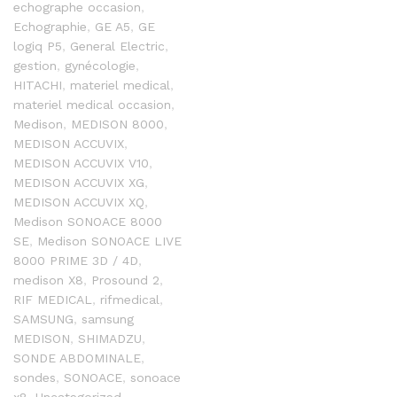
echographe occasion
,
Echographie
,
GE A5
,
GE
logiq P5
,
General Electric
,
gestion
,
gynécologie
,
HITACHI
,
materiel medical
,
materiel medical occasion
,
Medison
,
MEDISON 8000
,
MEDISON ACCUVIX
,
MEDISON ACCUVIX V10
,
MEDISON ACCUVIX XG
,
MEDISON ACCUVIX XQ
,
Medison SONOACE 8000
SE
,
Medison SONOACE LIVE
8000 PRIME 3D / 4D
,
medison X8
,
Prosound 2
,
RIF MEDICAL
,
rifmedical
,
SAMSUNG
,
samsung
MEDISON
,
SHIMADZU
,
SONDE ABDOMINALE
,
sondes
,
SONOACE
,
sonoace