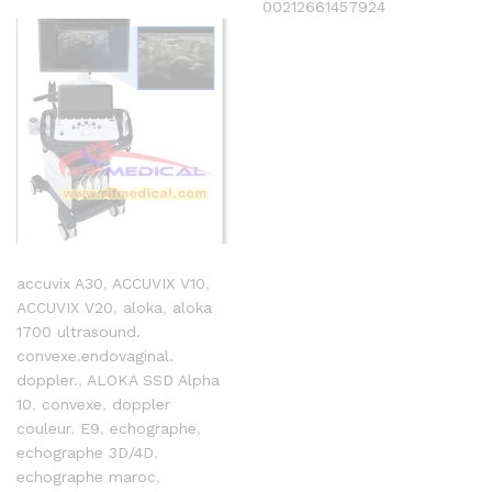
00212661457924
accuvix A30
,
ACCUVIX V10
,
ACCUVIX V20
,
aloka
,
aloka
1700 ultrasound.
convexe.endovaginal.
doppler.
,
ALOKA SSD Alpha
10
,
convexe
,
doppler
couleur
,
E9
,
echographe
,
echographe 3D/4D
,
echographe maroc
,