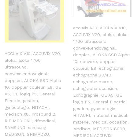
accuvix A30
,
ACCUVIX V10
,
ACCUVIX V20
,
aloka
,
aloka
1700 ultrasound.
convexe.endovaginal.
ACCUVIX V10
,
ACCUVIX V20
,
doppler.
,
ALOKA SSD Alpha
aloka
,
aloka 1700
10
,
convexe
,
doppler
ultrasound.
couleur
,
E9
,
echographe
,
convexe.endovaginal.
echographe 3D/4D
,
doppler.
,
ALOKA SSD Alpha
echographe maroc
,
10
,
doppler couleur
,
E9
,
GE
echographe occasion
,
A5
,
GE logiq P5
,
General
Echographie
,
GE A5
,
GE
Electric
,
gestion
,
logiq P5
,
General Electric
,
gynécologie
,
HITACHI
,
gestion
,
gynécologie
,
medison X8
,
Prosound 2
,
HITACHI
,
materiel medical
,
RIF MEDICAL
,
rifmedical
,
materiel medical occasion
,
SAMSUNG
,
samsung
Medison
,
MEDISON 8000
,
MEDISON
,
SHIMADZU
,
MEDISON ACCUVIX
,