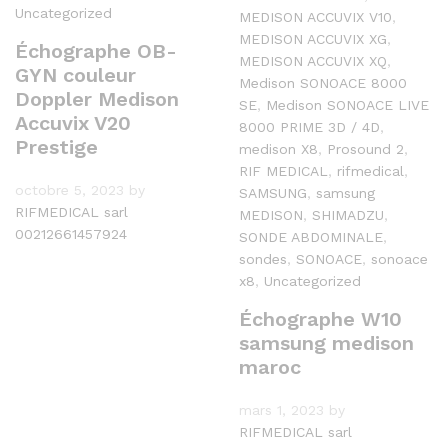
Uncategorized
MEDISON ACCUVIX V10
,
MEDISON ACCUVIX XG
,
Échographe OB-
MEDISON ACCUVIX XQ
,
GYN couleur
Medison SONOACE 8000
Doppler Medison
SE
,
Medison SONOACE LIVE
Accuvix V20
8000 PRIME 3D / 4D
,
Prestige
medison X8
,
Prosound 2
,
RIF MEDICAL
,
rifmedical
,
octobre 5, 2023
by
SAMSUNG
,
samsung
RIFMEDICAL sarl
MEDISON
,
SHIMADZU
,
00212661457924
SONDE ABDOMINALE
,
sondes
,
SONOACE
,
sonoace
x8
,
Uncategorized
Échographe W10
samsung medison
maroc
mars 1, 2023
by
RIFMEDICAL sarl