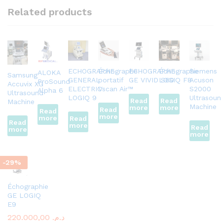
Related products
ECHOGRAPHE
Échographe
ECHOGRAPHE
Échographe
Siemens
ALOKA
Samsung
GENERAL
portatif
GE VIVID S60
LOGIQ F8
Acuson
ProSound
Accuvix XG
ELECTRIC
Vscan Air™
S2000
Alpha 6
Ultrasound
LOGIQ 9
Ultrasou
Read
Read
Machine
Machine
more
more
Read
Read
more
more
Read
Read
more
Read
more
more
-
29
%
Échographie
GE LOGIQ
E9
220.000,00
د.م.