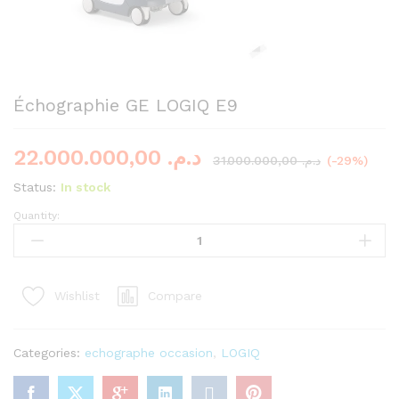
Échographie GE LOGIQ E9
22.000.000,00
د.م.
31.000.000,00
د.م.
(-29%)
Status:
In stock
Quantity:
Échographie
GE
LOGIQ
E9
Compare
Wishlist
quantity
Categories:
echographe occasion
,
LOGIQ