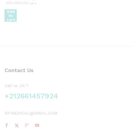
310.000,00
د.م.
Add
to
cart
Contact Us
Call us 24/7
+212661457924
RIFMEDICAL@GMAIL.COM