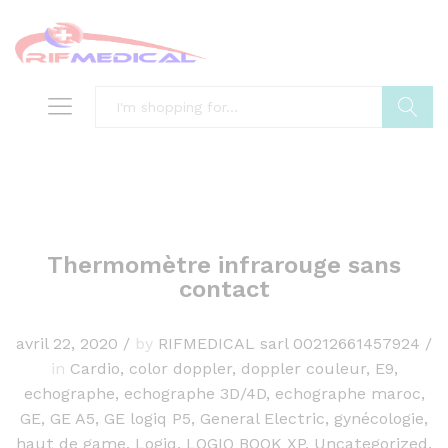
Search
Thermomètre infrarouge sans
contact
avril 22, 2020
/
by
RIFMEDICAL sarl 00212661457924
/
in
Cardio
,
color doppler
,
doppler couleur
,
E9
,
echographe
,
echographe 3D/4D
,
echographe maroc
,
GE
,
GE A5
,
GE logiq P5
,
General Electric
,
gynécologie
,
haut de game
,
Logiq
,
LOGIQ BOOK XP
,
Uncategorized
,