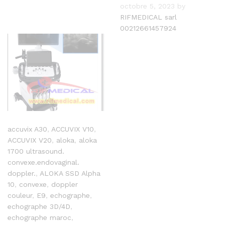
octobre 5, 2023
by
RIFMEDICAL sarl
00212661457924
accuvix A30
,
ACCUVIX V10
,
ACCUVIX V20
,
aloka
,
aloka
1700 ultrasound.
convexe.endovaginal.
doppler.
,
ALOKA SSD Alpha
10
,
convexe
,
doppler
couleur
,
E9
,
echographe
,
echographe 3D/4D
,
echographe maroc
,