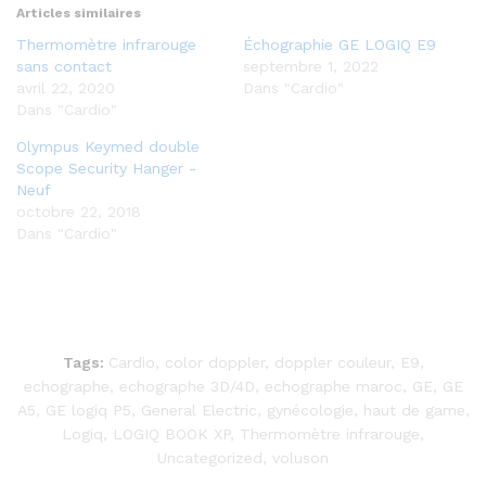
Articles similaires
Thermomètre infrarouge
Échographie GE LOGIQ E9
sans contact
septembre 1, 2022
avril 22, 2020
Dans "Cardio"
Dans "Cardio"
Olympus Keymed double
Scope Security Hanger -
Neuf
octobre 22, 2018
Dans "Cardio"
Tags:
Cardio
,
color doppler
,
doppler couleur
,
E9
,
echographe
,
echographe 3D/4D
,
echographe maroc
,
GE
,
GE
A5
,
GE logiq P5
,
General Electric
,
gynécologie
,
haut de game
,
Logiq
,
LOGIQ BOOK XP
,
Thermomètre infrarouge
,
Uncategorized
,
voluson