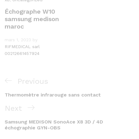
Échographe W10
samsung medison
maroc
mars 1, 2023
by
RIFMEDICAL sarl
00212661457924
Navigation
Previous
Previous
de
Post
Thermomètre infrarouge sans contact
l’article
Next
Next
Post
Samsung MEDISON SonoAce X8 3D / 4D
échographie GYN-OBS