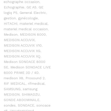
echographe occasion
,
Echographie
,
GE A5
,
GE
logiq P5
,
General Electric
,
gestion
,
gynécologie
,
HITACHI
,
materiel medical
,
materiel medical occasion
,
Medison
,
MEDISON 8000
,
MEDISON ACCUVIX
,
MEDISON ACCUVIX V10
,
MEDISON ACCUVIX XG
,
MEDISON ACCUVIX XQ
,
Medison SONOACE 8000
SE
,
Medison SONOACE LIVE
8000 PRIME 3D / 4D
,
medison X8
,
Prosound 2
,
RIF MEDICAL
,
rifmedical
,
SAMSUNG
,
samsung
MEDISON
,
SHIMADZU
,
SONDE ABDOMINALE
,
sondes
,
SONOACE
,
sonoace
x8
,
Uncategorized