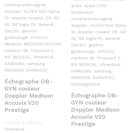
convexe.endovaginal.
aloka
,
aloka 1700
doppler.
,
ALOKA SSD Alpha
ultrasound.
10
,
doppler couleur
,
E9
,
GE
convexe.endovaginal.
A5
,
GE logiq P5
,
General
doppler.
,
ALOKA SSD Alpha
Electric
,
gestion
,
10
,
doppler couleur
,
E9
,
GE
gynécologie
,
HITACHI
,
A5
,
GE logiq P5
,
General
Medison
,
MEDISON ACCUVIX
,
Electric
,
gestion
,
medison X8
,
Prosound 2
,
gynécologie
,
HITACHI
,
RIF MEDICAL
,
rifmedical
,
medison X8
,
Prosound 2
,
SAMSUNG
,
samsung
RIF MEDICAL
,
rifmedical
,
MEDISON
,
SHIMADZU
SAMSUNG
,
samsung
MEDISON
,
SHIMADZU
,
Échographe OB-
Uncategorized
GYN couleur
Échographe OB-
Doppler Medison
GYN couleur
Accuvix V20
Doppler Medison
Prestige
Accuvix V20
octobre 5, 2023
by
Prestige
rifmedical