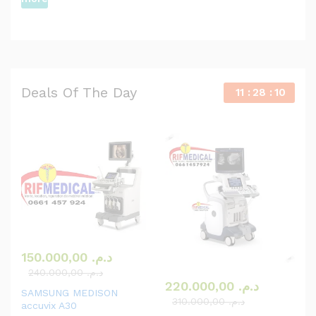
Deals Of The Day
11
28
10
150.000,00
د.م.
240.000,00
د.م.
220.000,00
د.م.
SAMSUNG MEDISON
310.000,00
د.م.
accuvix A30