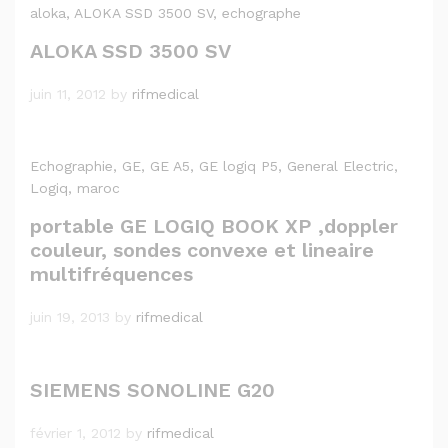
aloka
, ALOKA SSD 3500 SV
, echographe
ALOKA SSD 3500 SV
juin 11, 2012
by
rifmedical
Echographie
, GE
, GE A5
, GE logiq P5
, General Electric
,
Logiq
, maroc
portable GE LOGIQ BOOK XP ,doppler
couleur, sondes convexe et lineaire
multifréquences
juin 19, 2013
by
rifmedical
SIEMENS SONOLINE G20
février 1, 2012
by
rifmedical