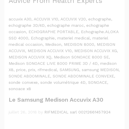
Advice From Health Experts
accuvix A30
, ACCUVIX V10
, ACCUVIX V20
, echographe
,
echographe 3D/4D
, echographe maroc
, echographe
occasion
, ECHOGRAPHE PORTABLE
, Echographe.ALOKA
SSD 4000
, Echographie
, materiel medical
, materiel
medical occasion
, Medison
, MEDISON 8000
, MEDISON
ACCUVIX
, MEDISON ACCUVIX V10
, MEDISON ACCUVIX XG
,
MEDISON ACCUVIX XQ
, Medison SONOACE 8000 SE
,
Medison SONOACE LIVE 8000 PRIME 3D / 4D
, medison
X8
, price
, prix
, rifmedical
, SAMSUNG
, samsung MEDISON
,
SONDE ABDOMINALE
, SONDE ABDOMINALE CONVEXE
,
sonde convexe
, sonde volumétrique 4D
, SONOACE
,
sonoace x8
Le Samsung Medison Accuvix A30
juillet 26, 2018
by
RIFMEDICAL sarl 00212661457924