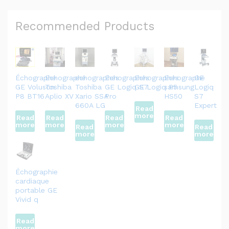
Recommended Products
Échographe
Echographe
echographes
Echographes
Echographes
Echographe
GE
GE Voluson
Toshiba
Toshiba
GE Logiq S7
GE Logiq P5
samsung
Logiq
P8 BT16
Aplio XV
Xario SSA
Pro
HS50
S7
660A LG
Expert
Read
more
Read
Read
Read
Read
more
more
more
more
Read
Read
more
more
Échographie
cardiaque
portable GE
Vivid q
Read
more